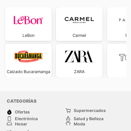
LeBon
Carmel
Pa
Calzado Bucaramanga
ZARA
T
CATEGORÍAS
Supermercados
Ofertas
Electrónica
Salud y Belleza
Hogar
Moda
Herramientas y jardinería
Deporte