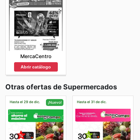
MercaCentro
Abrir catálogo
Otras ofertas de Supermercados
Hasta el 29 de dic.
Hasta el 31 de dic.
¡Nuevo!