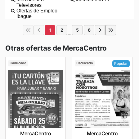
1
2
5
6
...
Otras ofertas de MercaCentro
Caducado
Caducado
Popular
MercaCentro
MercaCentro