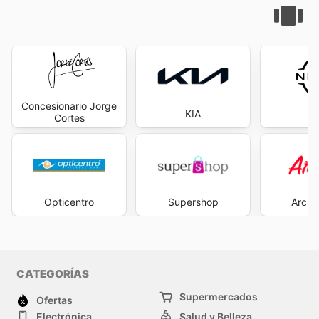
Concesionario Jorge
KIA
Ni
Cortes
Opticentro
Supershop
Archi
CATEGORÍAS
Supermercados
Ofertas
Electrónica
Salud y Belleza