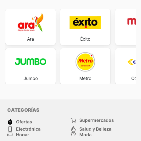
Ara
Éxito
M
Jumbo
Metro
Cols
CATEGORÍAS
Supermercados
Ofertas
Electrónica
Salud y Belleza
Hogar
Moda
Herramientas y jardinería
Deporte