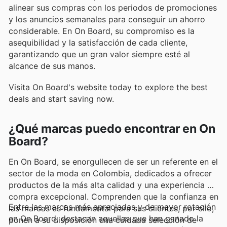
alinear sus compras con los periodos de promociones
y los anuncios semanales para conseguir un ahorro
considerable. En On Board, su compromiso es la
asequibilidad y la satisfacción de cada cliente,
garantizando que un gran valor siempre esté al
alcance de sus manos.
Visita On Board's website today to explore the best
deals and start saving now.
¿Qué marcas puedo encontrar en On
Board?
En On Board, se enorgullecen de ser un referente en el
sector de la moda en Colombia, dedicados a ofrecer
productos de la más alta calidad y una experiencia de
compra excepcional. Comprenden que la confianza en
Entre las marcas más apreciadas y de mayor rotación
las marcas es fundamental para sus clientes, por ello,
en On Board, destacan aquellas que han ganado la
ponen a su disposición una cuidada selección de