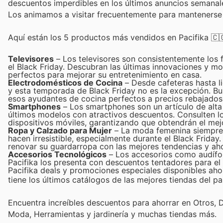
descuentos imperdibles en los últimos anuncios semanales
Los animamos a visitar frecuentemente para mantenerse 
Aquí están los 5 productos más vendidos en Pacifika 🇨
Televisores
– Los televisores son consistentemente los f
el Black Friday. Descubran las últimas innovaciones y mo
perfectos para mejorar su entretenimiento en casa.
Electrodomésticos de Cocina
– Desde cafeteras hasta li
y esta temporada de Black Friday no es la excepción. Bus
esos ayudantes de cocina perfectos a precios rebajados
Smartphones
– Los smartphones son un artículo de alta
últimos modelos con atractivos descuentos. Consulten lo
dispositivos móviles, garantizando que obtendrán el mejo
Ropa y Calzado para Mujer
– La moda femenina siempre es
hacen irresistible, especialmente durante el Black Friday
renovar su guardarropa con las mejores tendencias y aho
Accesorios Tecnológicos
– Los accesorios como audífon
Pacifika los presenta con descuentos tentadores para el 
Pacifika deals y promociones especiales disponibles ah
tiene los últimos catálogos de las mejores tiendas del paí
Encuentra increíbles descuentos para ahorrar en Otros, D
Moda, Herramientas y jardinería y muchas tiendas más.