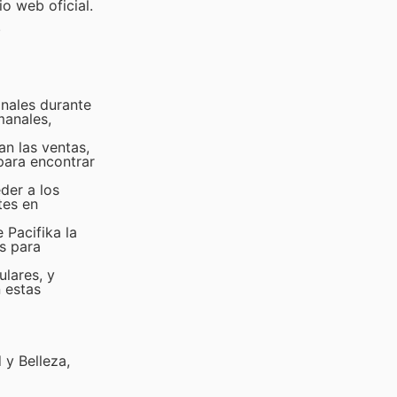
o web oficial.
.
onales durante
manales,
an las ventas,
para encontrar
der a los
tes en
 Pacifika la
as para
lares, y
n estas
 y Belleza,