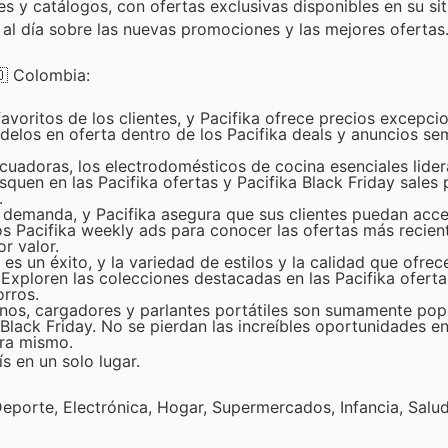
 y catálogos, con ofertas exclusivas disponibles en su siti
al día sobre las nuevas promociones y las mejores ofertas
🇴 Colombia:
avoritos de los clientes, y Pacifika ofrece precios excepci
delos en oferta dentro de los Pacifika deals y anuncios se
cuadoras, los electrodomésticos de cocina esenciales lider
quen en las Pacifika ofertas y Pacifika Black Friday sales 
.
 demanda, y Pacifika asegura que sus clientes puedan acce
s Pacifika weekly ads para conocer las ofertas más recien
r valor.
 un éxito, y la variedad de estilos y la calidad que ofrece
. Exploren las colecciones destacadas en las Pacifika ofert
rros.
os, cargadores y parlantes portátiles son sumamente popu
Black Friday. No se pierdan las increíbles oportunidades e
ora mismo.
s en un solo lugar.
eporte, Electrónica, Hogar, Supermercados, Infancia, Salud