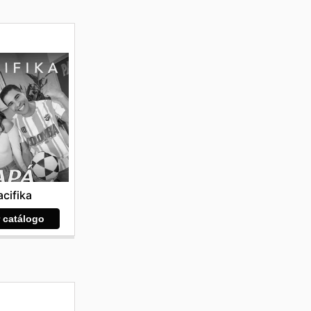
acifika
r catálogo