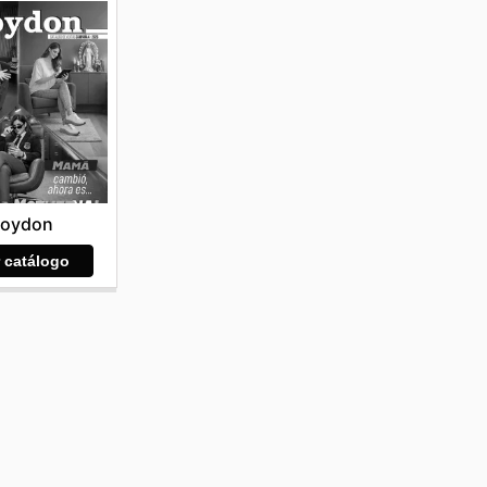
roydon
r catálogo