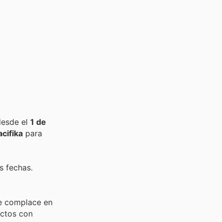
desde el
1 de
acifika
para
s fechas.
se complace en
uctos con