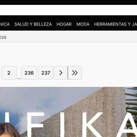
NICA
SALUD Y BELLEZA
HOGAR
MODA
HERRAMIENTAS Y JA
2026
2
236
237
...