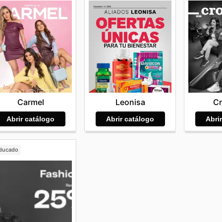
Carmel
Leonisa
C
Abrir catálogo
Abrir catálogo
Abri
ducado