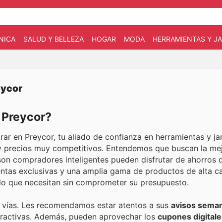
NICA
SALUD Y BELLEZA
HOGAR
MODA
HERRAMIENTAS Y JA
eycor
n Preycor?
r en Preycor, tu aliado de confianza en herramientas y jar
y precios muy competitivos. Entendemos que buscan la mej
 son compradores inteligentes pueden disfrutar de ahorros 
 ventas exclusivas y una amplia gama de productos de alta c
lo que necesitan sin comprometer su presupuesto.
s vías. Les recomendamos estar atentos a sus
avisos seman
atractivas. Además, pueden aprovechar los
cupones digitale