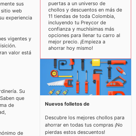
puertas a un universo de
emente sus
chollos y descuentos en más de
l sitio web
11 tiendas de toda Colombia,
su experiencia
incluyendo tu Preycor de
confianza y muchísimas más
opciones para llenar tu carro al
nes vigentes y
mejor precio. ¡Empieza a
sición.
ahorrar hoy mismo!
ran valor está
dinería. Su
. Saben que
Nuevos folletos de
ama de
ad,
Descubre los mejores chollos para
ahorrar en todas tus compras ¡No
pierdas estos descuentos!
inónimo de