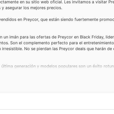
ctamente en su sitio web oficial. Les invitamos a visitar P
 y asegurar los mejores precios.
 vendidos en Preycor, que están siendo fuertemente promo
n un imán para las ofertas de Preycor en Black Friday, lide
ntos. Son el complemento perfecto para el entretenimiento
n irresistible. No se pierdan las Preycor deals que harán d
 última generación y modelos populares son un éxito rotun
a avanzada a precios reducidos durante el Black Friday atr
ontrar el dispositivo que estaban esperando.
oras y hornos eficientes y de marcas reconocidas son otro d
oductos esenciales que, al encontrarse en oferta, generan u
en la oportunidad ideal para renovar el hogar.
puto para trabajo, estudio y entretenimiento es siempre a
ado como un referente esencial en el sector de
herramient