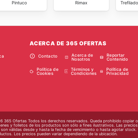
Pintuco
Rimax
Trefilad
ACERCA DE 365 OFERTAS
Acerca de
Reportar
ca
Contacto
Nosotros
Contenido
Política de
Términos y
Política de
Cookies
Condiciones
Privacidad
 365 Ofertas Todos los derechos reservados. Queda prohibido copiar o r
enes y folletos de los productos son sólo a fines ilustrativos. Las precio
s son válidas desde y hasta la fecha de vencimiento o hasta agotar stock. 
ductos. Los precios pueden variar dependiendo de la ubicación.