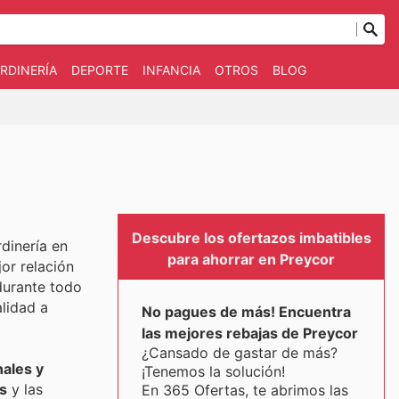
RDINERÍA
DEPORTE
INFANCIA
OTROS
BLOG
Descubre los ofertazos imbatibles
dinería en
para ahorrar en Preycor
or relación
durante todo
alidad a
No pagues de más! Encuentra
las mejores rebajas de Preycor
¿Cansado de gastar de más?
ales y
¡Tenemos la solución!
s
y las
En 365 Ofertas, te abrimos las