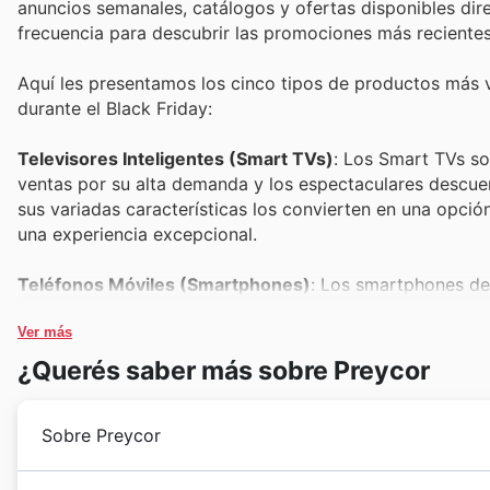
anuncios semanales, catálogos y ofertas disponibles dire
frecuencia para descubrir las promociones más recientes
Aquí les presentamos los cinco tipos de productos más
durante el Black Friday:
Televisores Inteligentes (Smart TVs)
: Los Smart TVs so
ventas por su alta demanda y los espectaculares descue
sus variadas características los convierten en una opció
una experiencia excepcional.
Teléfonos Móviles (Smartphones)
: Los smartphones de
Preycor weekly ads. La posibilidad de adquirir tecnologí
número de clientes. Busquen las Preycor offers para enc
Ver más
¿Querés saber más sobre Preycor
Electrodomésticos de Línea Blanca
: Frigoríficos, lavad
en las ventas de Preycor durante el Black Friday. Son pr
Sobre Preycor
volumen de compra. Las Preycor Black Friday sales ofrec
Computadoras y Laptops
: La demanda de equipos de cóm
Desde su fundación en
2006
, Preycor se ha consolid