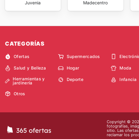
Juvenia
Madecentro
CATEGORÍAS
Ofertas
Supermercados
Electróni
Salud y Belleza
Hogar
Moda
Herramientas y
Deporte
Infancia
jardinería
Otros
Copyright © 2026
fotografías, imág
sitio. Las oferta
reclamar los pro