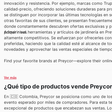
innovación y resistencia. Por ejemplo, marcas como Tru
calidad-precio, ofreciendo soluciones duraderas para pro
se distinguen por incorporar las últimas tecnologías en 
otras favoritas de sus clientes, se presentan frecuentem
donde constantemente descubren ofertas exclusivas y pr
primer nivel.
Adquirir sus herramientas y artículos de jardinería en P
altamente competitivos. Se esfuerzan por ofrecerles c
preferidas, haciendo que la calidad esté al alcance de to
novedades y aprovechar las ventas especiales de tiempo
Find your favorite brands at Preycor—explore their onlin
Ver más
¿Qué tipo de productos vende Preyco
En 🇨🇴 Colombia, Preycor se posiciona como uno de los re
evento esperado por miles de compradores. Para esta t
excepcional de productos que encabezan sus ventas. Los 