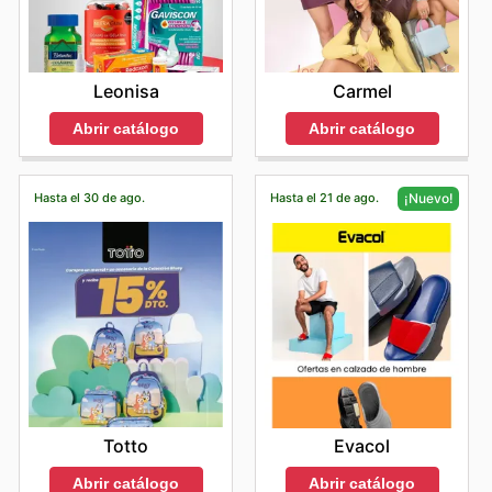
tan solo unos clics. La conveniencia de poder comprar
Además, a lo largo del año, Vélez organiza
Eventos de
semana. Durante estas franjas horarias, el flujo de
clientes y el continuo crecimiento de la marca son
entiende que la moda va más allá de las tendencias
consolidándose como uno de los favoritos de los
sus piezas favoritas en cualquier momento y lugar es
Liquidación de Temporada
, donde es posible encontrar
clientes tiende a ser menor, lo que permite a los
testimonio de su firme compromiso con la excelencia y
pasajeras; se trata de invertir en piezas atemporales
consumidores. La expectativa es alta para verlos
una de las grandes ventajas de tener a Vélez a su
grandes descuentos en categorías de productos
compradores disfrutar de una atención más
su capacidad para liderar las tendencias, reafirmando a
que perduren y enriquezcan el estilo personal de
alcance digital.
específicas que están siendo renovadas. Siempre es
incluidos en las próximas Vélez deals y ofertas
personalizada y una exploración más relajada de las
Vélez como un nombre sinónimo de estilo y distinción en
quienes las eligen. Su compromiso con la excelencia se
Leonisa
Carmel
Para hacer su experiencia de compra aún más
importante estar al tanto de los
Vélez sales this week
y
especiales del Black Friday, representando una
colecciones. Los compradores pueden aprovechar
el mercado colombiano.
refleja en cada puntada, cada corte y cada acabado,
gratificante, Vélez ofrece diversas oportunidades de
las novedades en los
Vélez flyers
para capturar estas
estos momentos para probarse prendas, recibir
excelente oportunidad para invertir en calidad.
Abrir catálogo
Abrir catálogo
asegurando que cada producto que llega a manos de
ahorro exclusivas para sus clientes en línea. A menudo,
oportunidades únicas.
asesoramiento detallado o simplemente disfrutar del
sus clientes sea un testimonio de su incuestionable
pueden encontrar promociones digitales únicas, ventas
Para aprovechar al máximo las oportunidades que Vélez
ambiente de la tienda con mayor tranquilidad. Si bien
calidad y estilo distintivo, consolidando así su posición
relámpago con descuentos significativos por tiempo
Colombia ofrece, se recomienda encarecidamente
los horarios de la noche también pueden ser más
como líder en la industria de la moda en Colombia.
Hasta el 30 de ago.
Hasta el 21 de ago.
¡Nuevo!
limitado, y ofertas de paquetes de productos que
planificar sus compras alrededor de estos emocionantes
calmados, es importante tener en cuenta que la
Aproveche las Promociones Exclusivas y los
permiten adquirir artículos combinados a precios
eventos. Consultar los Vélez weekly ads, el Vélez ad this
disponibilidad de personal y la afluencia pueden variar
Catálogos Semanales de Vélez
especiales. Estas ofertas son una excelente manera de
week, y estar al tanto de los Vélez sales y Vélez flyers
después de periodos de alta demanda.
Para quienes buscan maximizar su presupuesto sin
obtener sus productos Vélez deseados a un valor
les asegurará estar siempre informado sobre las últimas
Los fines de semana y los días festivos representan, por
sacrificar el estilo y la calidad, explorar las
Vélez weekly
excepcional, y a menudo, son exclusivas del canal
promociones. Visitar frecuentemente el sitio web oficial
lo general, periodos de mayor afluencia en las tiendas
ads
se convierte en una estrategia inteligente. La marca
online, lo que incentiva a los compradores a visitar
de Vélez es la clave para descubrir nuevas ofertas y
Vélez. Para evitar las multitudes y disfrutar de una visita
colombiana, reconocida por su impecable manufactura
regularmente el sitio web para descubrir las últimas
acceder a promociones exclusivas que les permitirán
más placentera, se aconseja planificar las compras
y diseño, ofrece constantemente oportunidades de
oportunidades de ahorro. Estar atento a estas
renovar su guardarropa y conseguir esos accesorios
estratégicas para las primeras horas de la mañana, justo
ahorro a través de sus diversas plataformas. Los
promociones les permitirá aprovechar al máximo su
deseados con el mejor estilo y al mejor precio. ¡No dejen
después de la apertura. Visitar la tienda durante estos
clientes tienen acceso a
Vélez flyers
y catálogos que
presupuesto y disfrutar de la calidad y el diseño que
pasar la oportunidad de vestir con elegancia y ahorrar
momentos puede ofrecer una experiencia de compra
detallan las ofertas más recientes, permitiendo
caracterizan a Vélez.
con Vélez!
más relajada, permitiendo a los clientes encontrar lo que
descubrir descuentos significativos en una amplia
Totto
Evacol
Vélez entiende la importancia de la flexibilidad y la
buscan con mayor facilidad y sin prisas. Realizar las
variedad de productos. Ya sea que estén interesados
comodidad en las opciones de compra. Por ello, su
compras justo al iniciar el día, antes de que el tráfico de
en la última colección de marroquinería, prendas de
Abrir catálogo
Abrir catálogo
plataforma de ecommerce en 🇨🇴 Colombia ofrece