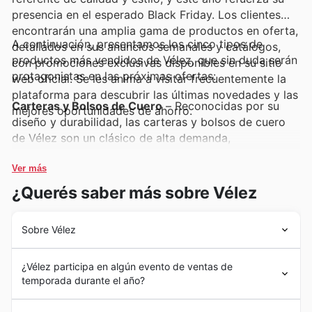
presencia en el esperado Black Friday. Los clientes
encontrarán una amplia gama de productos en oferta,
A continuación, presentamos los cinco tipos de
detallados en sus anuncios semanales y catálogos,
productos más vendidos de Vélez, que sin duda serán
con promociones exclusivas disponibles en su sitio
protagonistas en las próximas ofertas:
web oficial. Se les anima a visitar frecuentemente la
plataforma para descubrir las últimas novedades y las
Carteras y Bolsos de Cuero
– Reconocidas por su
mejores oportunidades de ahorro.
diseño y durabilidad, las carteras y bolsos de cuero
de Vélez son un clásico de alta demanda,
especialmente durante el Black Friday. Los clientes los
buscan activamente para renovar su estilo, y están
Ver más
presentes en las últimas Vélez deals y ofertas.
¿Querés saber más sobre Vélez
Calzado de Cuero para Mujer
– El calzado femenino
Sobre Vélez
de cuero de Vélez es un artículo de culto que
experimenta un auge considerable en ventas en
Desde su fundación en 1961, Vélez ha tejido una rica
períodos de descuentos como el Black Friday. Sus
¿Vélez participa en algún evento de ventas de
historia en el corazón de Colombia, consolidándose
diseños elegantes y cómodos los convierten en una
temporada durante el año?
como un referente indiscutible en el universo de la
elección predilecta, y se encuentran destacados en
moda. Iniciaron su camino con una visión clara: ofrecer
¡Prepárense para una temporada de estilo y ahorro en
los Vélez weekly ads.