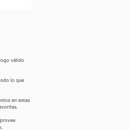
logo válido
odo lo que
entos en estas
avoritas.
 provee
s,