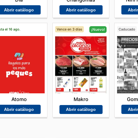
Abrir catálogo
Abrir catálogo
Abri
ta el 16 ago.
Vence en 3 días
Caducado
¡Nuevo!
Atomo
Gom
Makro
Abrir catálogo
Abri
Abrir catálogo