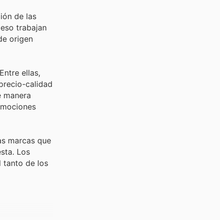
ión de las
 eso trabajan
de origen
ntre ellas,
precio-calidad
de manera
romociones
as marcas que
sta. Los
 tanto de los