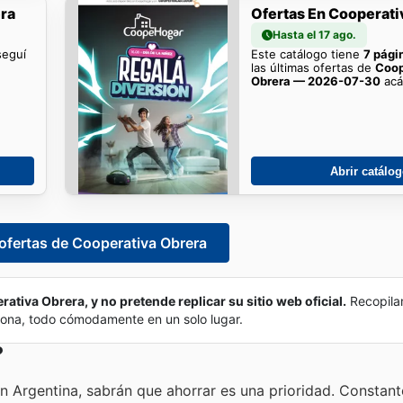
era
Ofertas En Cooperati
Hasta el 17 ago.
seguí
Este catálogo tiene
7 pági
las últimas ofertas de
Coop
Obrera — 2026-07-30
acá
Abrir catálo
 ofertas de Cooperativa Obrera
rativa Obrera, y no pretende replicar su sitio web oficial.
Recopila
 zona, todo cómodamente en un solo lugar.
?
 Argentina, sabrán que ahorrar es una prioridad. Constan