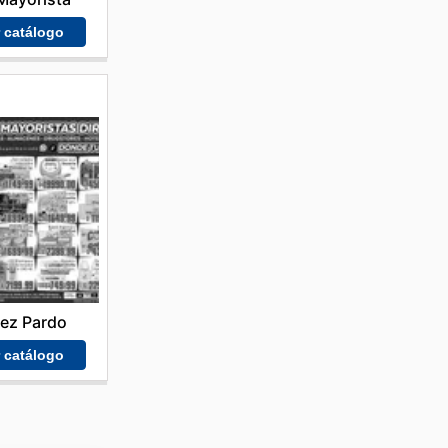
r catálogo
ez Pardo
r catálogo