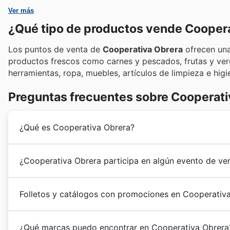
Ver más
¿Qué tipo de productos vende Cooper
Los puntos de venta de
Cooperativa Obrera
ofrecen una
productos frescos como carnes y pescados, frutas y ver
herramientas, ropa, muebles, artículos de limpieza e hig
Preguntas frecuentes sobre Cooperati
¿Qué es Cooperativa Obrera?
La historia de
Cooperativa Obrera
comenzó con el na
¿Cooperativa Obrera participa en algún evento de ve
de Bahía Blanca resolvió unirse para constituir una c
la calidad del PAN, tan vital alimento. En 1932 se habi
Sí, en nuestra plataforma podés encontrar fácilmente
intensificó desde mediados de los años 40, surgiendo
Folletos y catálogos con promociones en Cooperativ
perfectos para planificar tus compras y aprovechar 
actuando en muchas provincias del país, manejando n
Cooperativa Obrera participa activamente en los prin
Cooperativa Obrera
es una asociación argentina espe
Navidad
y
Año Nuevo
, y las rebajas de temporada qu
¿Qué marcas puedo encontrar en Cooperativa Obrera