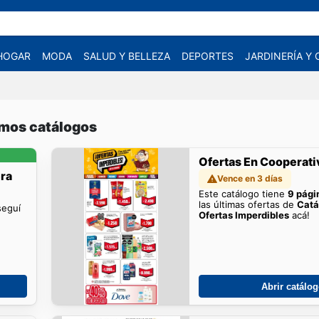
HOGAR
MODA
SALUD Y BELLEZA
DEPORTES
JARDINERÍA Y
imos catálogos
Ofertas En Cooperati
era
Vence en 3 días
Este catálogo tiene
9 pági
las últimas ofertas de
Catá
seguí
Ofertas Imperdibles
acá!
Abrir catálo