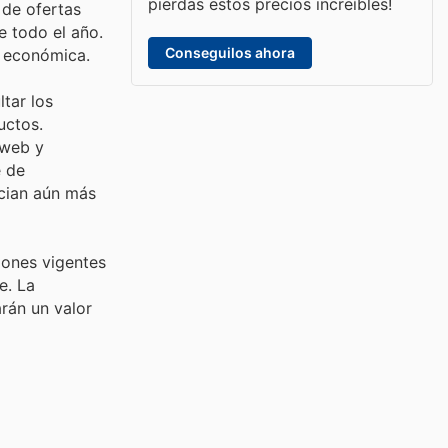
pierdas estos precios increíbles!
 de ofertas
e todo el año.
Conseguilos ahora
y económica.
tar los
uctos.
 web y
e de
cian aún más
iones vigentes
e. La
arán un valor