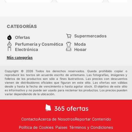
CATEGORÍAS
Supermercados
Ofertas
Perfumería y Cosmética
Moda
Electrónica
Hogar
Deporte
Bricolaje y jardinería
Más categorías
Juguetes y bebés
Auto y Moto
Mascotas
Otros
Copyright © 2026 Todos los derechos reservados. Queda prohibido copiar o
reproducir los textos sin acuerdo escrito de antemano. Las fotografías, imágenes y
folletos de los productos son sólo a fines ilustrativos. Las precios con descuentos
vienen de distribuidores oficiales que figuran en este sitio. Las ofertas son válidas
desde y hasta la fecha de vencimiento o hasta agotar stock. El objetivo de este sitio
es informativo y no puede ser usado para reclamar los productos. Los precios pueden
variar dependiendo de la ubicación.
Contacto
Acerca de Nosotros
Reportar Contenido
Política de Cookies
Términos y Condiciones
Países