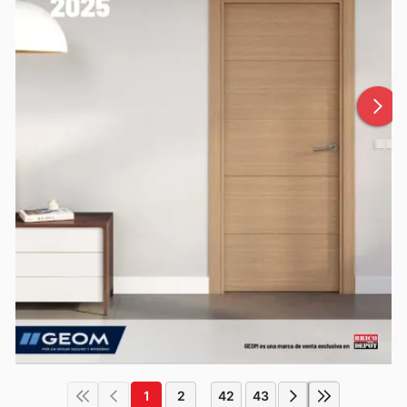
1
2
42
43
...