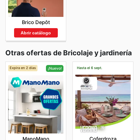
Brico Depôt
Abrir catálogo
Otras ofertas de Bricolaje y jardinería
Expira en 2 días
Hasta el 6 sept.
¡Nuevo!
Coferdroza
ManoMano