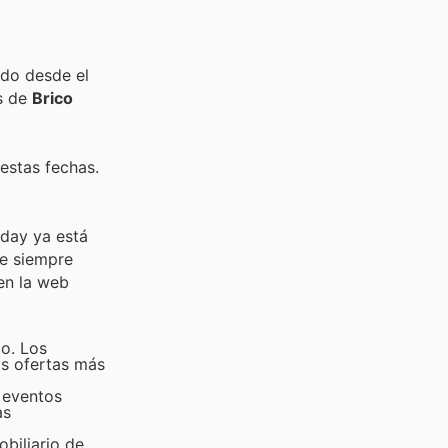
ido desde el
s de
Brico
estas fechas.
iday ya está
ue siempre
en la web
to. Los
as ofertas más
 eventos
as
obiliario de