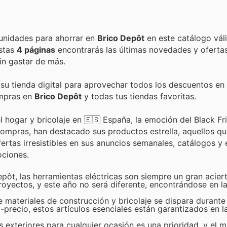
Encuentra las mejores promociones, descuentos y oportunidades para ahorrar en
Brico Depôt
en este catálogo vál
estas
4 páginas
encontrarás las últimas novedades y oferta
in gastar de más.
 su tienda digital para aprovechar todos los descuentos en 
ompras en
Brico Depôt
y todas tus tiendas favoritas.
 hogar y bricolaje en 🇪🇸 España, la emoción del Black Fr
ompras, han destacado sus productos estrella, aquellos q
tas irresistibles en sus anuncios semanales, catálogos y 
ociones.
epôt, las herramientas eléctricas son siempre un gran acier
royectos, y este año no será diferente, encontrándose en l
materiales de construcción y bricolaje se dispara durante
-precio, estos artículos esenciales están garantizados en l
 exteriores para cualquier ocasión es una prioridad, y el m