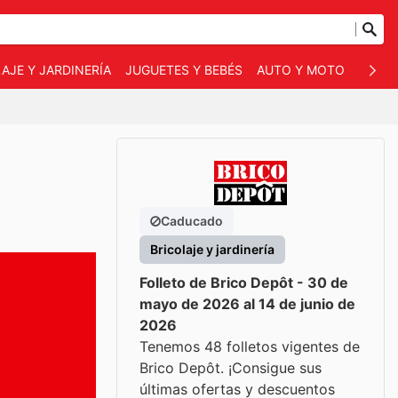
AJE Y JARDINERÍA
JUGUETES Y BEBÉS
AUTO Y MOTO
MASC
Caducado
Bricolaje y jardinería
Folleto de Brico Depôt - 30 de
mayo de 2026 al 14 de junio de
2026
Tenemos 48 folletos vigentes de
Brico Depôt. ¡Consigue sus
últimas ofertas y descuentos