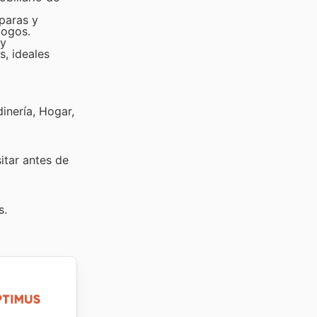
mparas y
logos.
 y
s, ideales
inería, Hogar,
sitar
antes de
s.