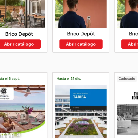
Brico Depôt
Bri
Brico Depôt
Abrir catálogo
Abri
Abrir catálogo
ta el 6 sept.
Hasta el 31 dic.
Caducado