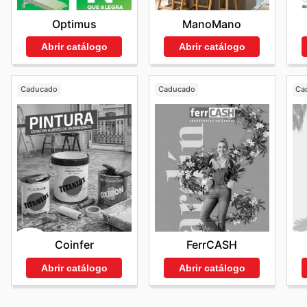
Optimus
ManoMano
Abrir catálogo
Abrir catálogo
Caducado
Caducado
Ca
Coinfer
FerrCASH
Abrir catálogo
Abrir catálogo