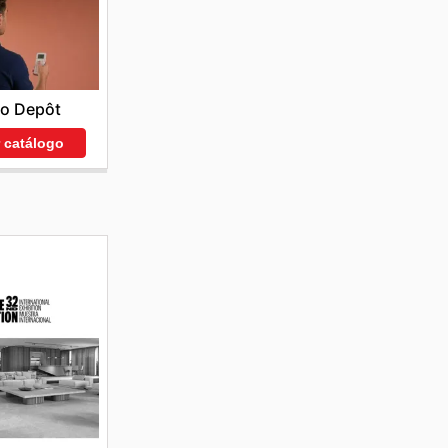
co Depôt
r catálogo