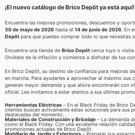
¡El nuevo catálogo de
Brico Depôt
ya está aquí!
30 de mayo de 2026
hasta el
14 de junio de 2026
. En 
Depôt
para que puedas comprar todo lo que necesitas s
Encuentra una tienda de
Brico Depôt
cerca tuyo o visita
Olvídate de la inflación y comienza a disfrutar de tus c
En Brico Depôt, su destino de confianza para mejoras del
en marcha. Para ayudarles a aprovechar al máximo sus c
generan mayor demanda y que ahora encontrarán con ofer
oficial. Les invitamos a estar atentos a sus últimas prom
Herramientas Eléctricas
– En el Black Friday de Brico D
clientes buscan activamente estas soluciones para sus p
destacadas del momento.
Materiales de Construcción y Bricolaje
– La demanda de 
como el Black Friday. Con una excelente relación calidad
promociones actuales de Brico Depôt.
Mobiliario de Jardín y Exteriores
– Preparar sus espacios