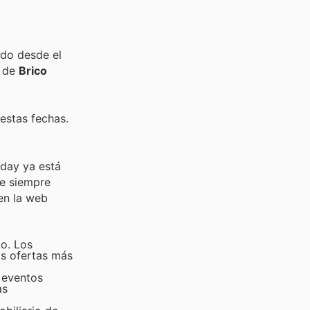
ido desde el
s de
Brico
estas fechas.
iday ya está
ue siempre
en la web
to. Los
as ofertas más
 eventos
as