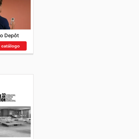
co Depôt
r catálogo