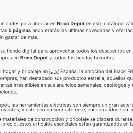
Encuentra las mejores promociones, descuentos y oportunidades para ahorrar en
Brico Depôt
en este catálogo vál
estas
5 páginas
encontrarás las últimas novedades y oferta
in gastar de más.
 su tienda digital para aprovechar todos los descuentos en 
ompras en
Brico Depôt
y todas tus tiendas favoritas.
 hogar y bricolaje en 🇪🇸 España, la emoción del Black Fr
ompras, han destacado sus productos estrella, aquellos q
tas irresistibles en sus anuncios semanales, catálogos y 
ociones.
epôt, las herramientas eléctricas son siempre un gran acier
royectos, y este año no será diferente, encontrándose en l
materiales de construcción y bricolaje se dispara durante
-precio, estos artículos esenciales están garantizados en l