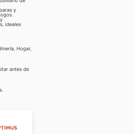
obiliario de
mparas y
logos.
 y
s, ideales
inería, Hogar,
sitar
antes de
s.