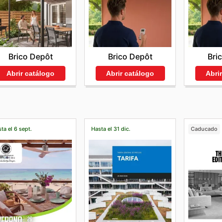
Brico Depôt
Bri
Brico Depôt
Abrir catálogo
Abri
Abrir catálogo
ta el 6 sept.
Hasta el 31 dic.
Caducado