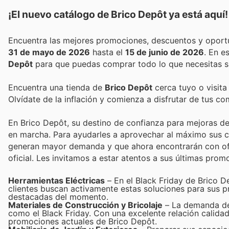
¡El nuevo catálogo de
Brico Depôt
ya está aquí!
31 de mayo de 2026
hasta el
15 de junio de 2026
. En 
Depôt
para que puedas comprar todo lo que necesitas s
Encuentra una tienda de
Brico Depôt
cerca tuyo o visita
Olvídate de la inflación y comienza a disfrutar de tus c
En Brico Depôt, su destino de confianza para mejoras del
en marcha. Para ayudarles a aprovechar al máximo sus c
generan mayor demanda y que ahora encontrarán con ofer
oficial. Les invitamos a estar atentos a sus últimas prom
Herramientas Eléctricas
– En el Black Friday de Brico D
clientes buscan activamente estas soluciones para sus p
destacadas del momento.
Materiales de Construcción y Bricolaje
– La demanda de 
como el Black Friday. Con una excelente relación calidad
promociones actuales de Brico Depôt.