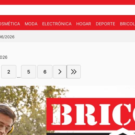
OSMÉTICA
MODA
ELECTRÓNICA
HOGAR
DEPORTE
BRICOL
/06/2026
2026
2
5
6
...