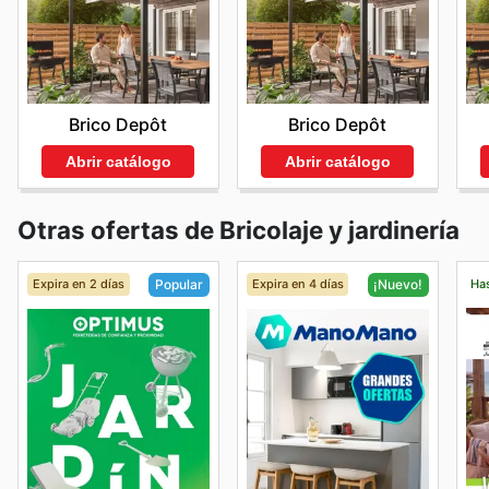
Brico Depôt
Brico Depôt
Abrir catálogo
Abrir catálogo
Otras ofertas de Bricolaje y jardinería
Expira en 2 días
Expira en 4 días
Has
Popular
¡Nuevo!