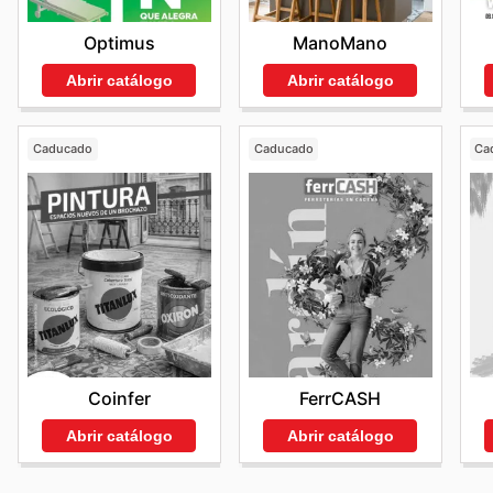
Optimus
ManoMano
Abrir catálogo
Abrir catálogo
Caducado
Caducado
Ca
Coinfer
FerrCASH
Abrir catálogo
Abrir catálogo