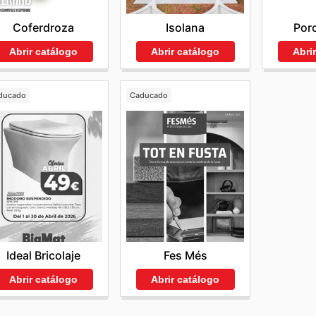
Coferdroza
Isolana
Por
Abrir catálogo
Abrir catálogo
Abri
ducado
Caducado
Ideal Bricolaje
Fes Més
Abrir catálogo
Abrir catálogo