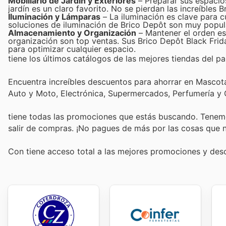
Mobiliario de Jardín y Exteriores
– Preparar sus espacios
jardín es un claro favorito. No se pierdan las increíbles
Iluminación y Lámparas
– La iluminación es clave para cu
soluciones de iluminación de Brico Depôt son muy popul
Almacenamiento y Organización
– Mantener el orden es
organización son top ventas. Sus Brico Depôt Black Frida
para optimizar cualquier espacio.
tiene los últimos catálogos de las mejores tiendas del paí
Encuentra increíbles descuentos para ahorrar en Mascotas
Auto y Moto, Electrónica, Supermercados, Perfumería y
tiene todas las promociones que estás buscando. Tenemo
salir de compras. ¡No pagues de más por las cosas que n
Con
tiene acceso total a las mejores promociones y de