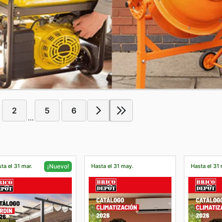
2
5
6
...
ta el 31 mar.
Hasta el 31 may.
Hasta el 31
¡Nuevo!