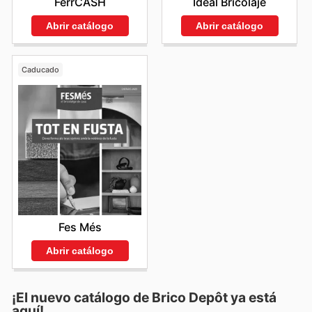
FerrCASH
Ideal Bricolaje
Abrir catálogo
Abrir catálogo
Caducado
Fes Més
Abrir catálogo
¡El nuevo catálogo de
Brico Depôt
ya está
aquí!