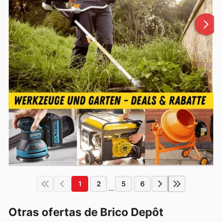
1
2
5
6
...
Otras ofertas de Brico Depôt