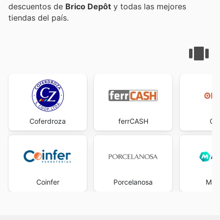
descuentos de
Brico Depôt
y todas las mejores
tiendas del país.
Coferdroza
ferrCASH
Op
Coinfer
Porcelanosa
Man