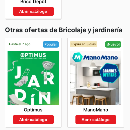
Brico Depôt
Abrir catálogo
Otras ofertas de Bricolaje y jardinería
Hasta el 7 ago.
Expira en 3 días
Popular
¡Nuevo!
Optimus
ManoMano
Abrir catálogo
Abrir catálogo