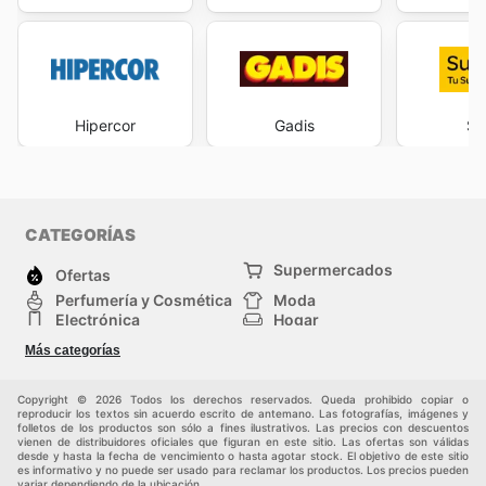
Hipercor
Gadis
Su
CATEGORÍAS
Supermercados
Ofertas
Perfumería y Cosmética
Moda
Electrónica
Hogar
Deporte
Bricolaje y jardinería
Más categorías
Juguetes y bebés
Auto y Moto
Mascotas
Otros
Copyright © 2026 Todos los derechos reservados. Queda prohibido copiar o
reproducir los textos sin acuerdo escrito de antemano. Las fotografías, imágenes y
folletos de los productos son sólo a fines ilustrativos. Las precios con descuentos
vienen de distribuidores oficiales que figuran en este sitio. Las ofertas son válidas
desde y hasta la fecha de vencimiento o hasta agotar stock. El objetivo de este sitio
es informativo y no puede ser usado para reclamar los productos. Los precios pueden
variar dependiendo de la ubicación.