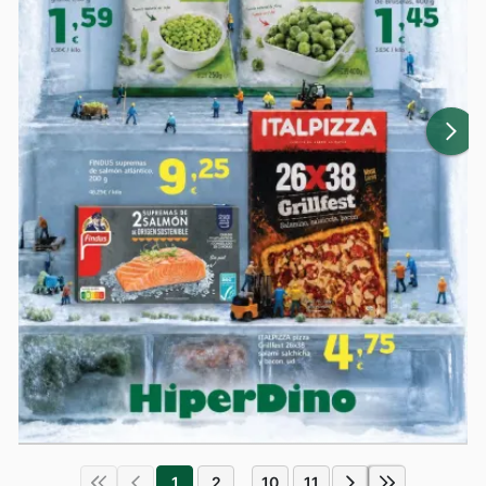
1
2
10
11