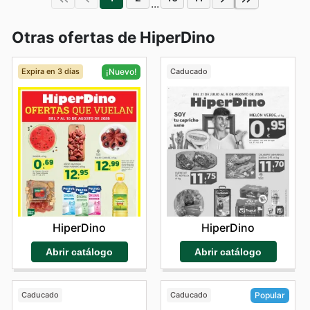
...
Otras ofertas de HiperDino
Expira en 3 días
Caducado
¡Nuevo!
HiperDino
HiperDino
Abrir catálogo
Abrir catálogo
Caducado
Caducado
Popular