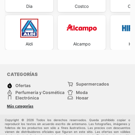
Dia
Costco
Car
Aldi
Alcampo
Hip
CATEGORÍAS
Supermercados
Ofertas
Perfumería y Cosmética
Moda
Electrónica
Hogar
Deporte
Bricolaje y jardinería
Más categorías
Juguetes y bebés
Auto y Moto
Mascotas
Otros
Copyright © 2026 Todos los derechos reservados. Queda prohibido copiar o
reproducir los textos sin acuerdo escrito de antemano. Las fotografías, imágenes y
folletos de los productos son sólo a fines ilustrativos. Las precios con descuentos
vienen de distribuidores oficiales que figuran en este sitio. Las ofertas son válidas