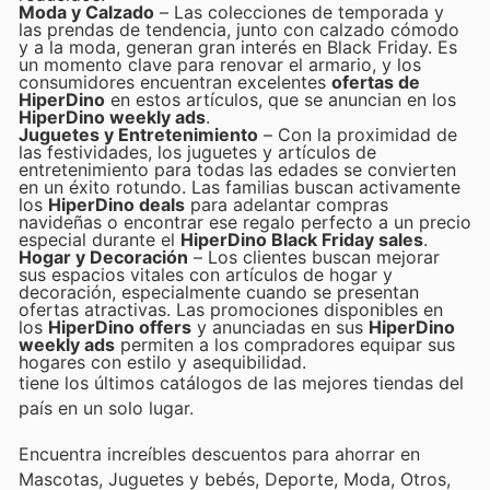
Moda y Calzado
– Las colecciones de temporada y
las prendas de tendencia, junto con calzado cómodo
y a la moda, generan gran interés en Black Friday. Es
un momento clave para renovar el armario, y los
consumidores encuentran excelentes
ofertas de
HiperDino
en estos artículos, que se anuncian en los
HiperDino weekly ads
.
Juguetes y Entretenimiento
– Con la proximidad de
las festividades, los juguetes y artículos de
entretenimiento para todas las edades se convierten
en un éxito rotundo. Las familias buscan activamente
los
HiperDino deals
para adelantar compras
navideñas o encontrar ese regalo perfecto a un precio
especial durante el
HiperDino Black Friday sales
.
Hogar y Decoración
– Los clientes buscan mejorar
sus espacios vitales con artículos de hogar y
decoración, especialmente cuando se presentan
ofertas atractivas. Las promociones disponibles en
los
HiperDino offers
y anunciadas en sus
HiperDino
weekly ads
permiten a los compradores equipar sus
hogares con estilo y asequibilidad.
tiene los últimos catálogos de las mejores tiendas del
país en un solo lugar.
Encuentra increíbles descuentos para ahorrar en
Mascotas, Juguetes y bebés, Deporte, Moda, Otros,