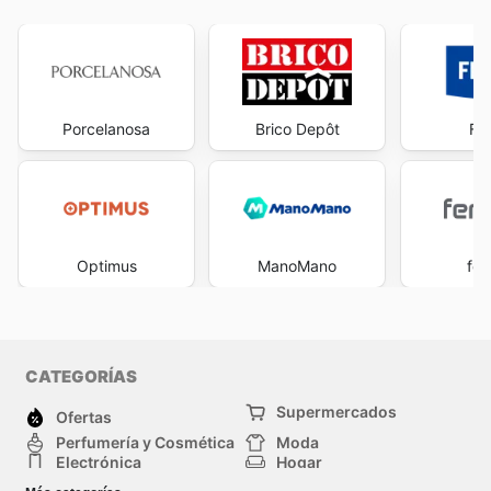
Porcelanosa
Brico Depôt
Fe
Optimus
ManoMano
fer
CATEGORÍAS
Supermercados
Ofertas
Perfumería y Cosmética
Moda
Electrónica
Hogar
Deporte
Bricolaje y jardinería