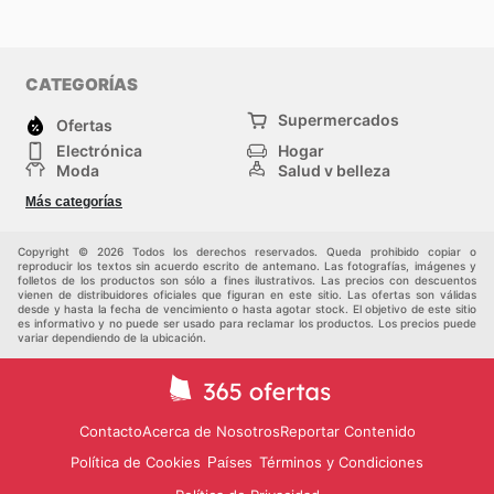
CATEGORÍAS
Supermercados
Ofertas
Electrónica
Hogar
Moda
Salud y belleza
Jardinería y
Deportes
Más categorías
Construcción
Juegos y Juguetes
Autos y Motos
Otros
Copyright © 2026 Todos los derechos reservados. Queda prohibido copiar o
reproducir los textos sin acuerdo escrito de antemano. Las fotografías, imágenes y
folletos de los productos son sólo a fines ilustrativos. Las precios con descuentos
vienen de distribuidores oficiales que figuran en este sitio. Las ofertas son válidas
desde y hasta la fecha de vencimiento o hasta agotar stock. El objetivo de este sitio
es informativo y no puede ser usado para reclamar los productos. Los precios puede
variar dependiendo de la ubicación.
Contacto
Acerca de Nosotros
Reportar Contenido
Política de Cookies
Términos y Condiciones
Países