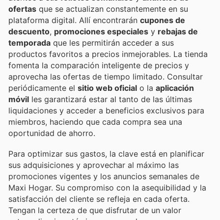
ofertas
que se actualizan constantemente en su
plataforma digital. Allí encontrarán
cupones de
descuento
,
promociones especiales
y
rebajas de
temporada
que les permitirán acceder a sus
productos favoritos a precios inmejorables. La tienda
fomenta la comparación inteligente de precios y
aprovecha las ofertas de tiempo limitado. Consultar
periódicamente el
sitio web oficial
o la
aplicación
móvil
les garantizará estar al tanto de las últimas
liquidaciones y acceder a beneficios exclusivos para
miembros, haciendo que cada compra sea una
oportunidad de ahorro.
Para optimizar sus gastos, la clave está en planificar
sus adquisiciones y aprovechar al máximo las
promociones vigentes y los anuncios semanales de
Maxi Hogar. Su compromiso con la asequibilidad y la
satisfacción del cliente se refleja en cada oferta.
Tengan la certeza de que disfrutar de un valor