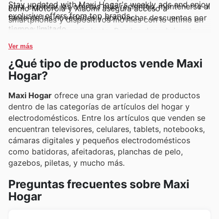
Stay updated with Maxi Hogar's weekly ads and enjoy
para explorar las ofertas más recientes, mantenerse al
como Motorola y Xiaomi asegura acceso a
exclusive offers from top brands.
tanto de las novedades y aprovechar descuentos por
smartphones y dispositivos móviles con lo último en
tiempo limitado.
conectividad y rendimiento. Pueden descubrir estas y
muchas otras marcas destacadas consultando los
Ver más
folletos semanales, las publicidades y los catálogos
¿Qué tipo de productos vende Maxi
en línea de Maxi Hogar, que frecuentemente
Hogar?
presentan ofertas exclusivas y promociones
imperdibles.
Maxi Hogar
ofrece una gran variedad de productos
dentro de las categorías de artículos del hogar y
electrodomésticos. Entre los artículos que venden se
encuentran televisores, celulares, tablets, notebooks,
cámaras digitales y pequeños electrodomésticos
como batidoras, afeitadoras, planchas de pelo,
gazebos, piletas, y mucho más.
Preguntas frecuentes sobre Maxi
Hogar