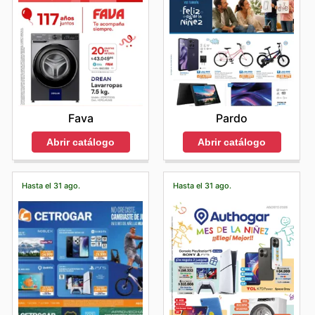
retiro en tienda
.
Pardo
Fava
Abrir catálogo
Abrir catálogo
Hasta el 31 ago.
Hasta el 31 ago.