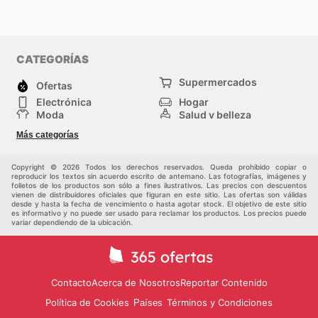
CATEGORÍAS
Supermercados
Ofertas
Electrónica
Hogar
Moda
Salud y belleza
Jardinería y
Deportes
Más categorías
Construcción
Juegos y Juguetes
Autos y Motos
Otros
Copyright © 2026 Todos los derechos reservados. Queda prohibido copiar o
reproducir los textos sin acuerdo escrito de antemano. Las fotografías, imágenes y
folletos de los productos son sólo a fines ilustrativos. Las precios con descuentos
vienen de distribuidores oficiales que figuran en este sitio. Las ofertas son válidas
desde y hasta la fecha de vencimiento o hasta agotar stock. El objetivo de este sitio
es informativo y no puede ser usado para reclamar los productos. Los precios puede
variar dependiendo de la ubicación.
Contacto
Acerca de Nosotros
Reportar Contenido
Política de Cookies
Términos y Condiciones
Países