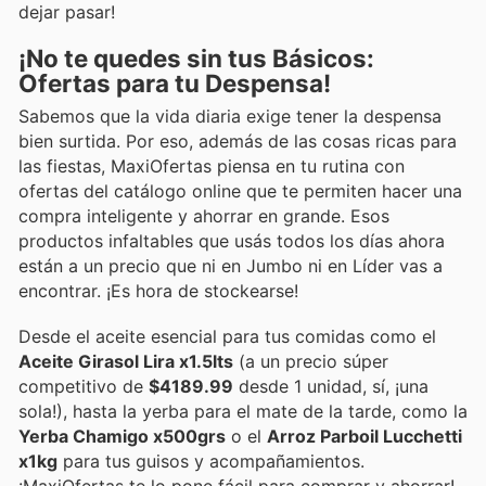
dejar pasar!
¡No te quedes sin tus Básicos:
Ofertas para tu Despensa!
Sabemos que la vida diaria exige tener la despensa
bien surtida. Por eso, además de las cosas ricas para
las fiestas, MaxiOfertas piensa en tu rutina con
ofertas del catálogo online que te permiten hacer una
compra inteligente y ahorrar en grande. Esos
productos infaltables que usás todos los días ahora
están a un precio que ni en Jumbo ni en Líder vas a
encontrar. ¡Es hora de stockearse!
Desde el aceite esencial para tus comidas como el
Aceite Girasol Lira x1.5lts
(a un precio súper
competitivo de
$4189.99
desde 1 unidad, sí, ¡una
sola!), hasta la yerba para el mate de la tarde, como la
Yerba Chamigo x500grs
o el
Arroz Parboil Lucchetti
x1kg
para tus guisos y acompañamientos.
¡MaxiOfertas te lo pone fácil para comprar y ahorrar!