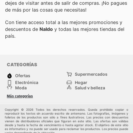
dejes de visitar
antes de salir de compras. ¡No pagues
de más por las cosas que necesitas!
Con
tiene acceso total a las mejores promociones y
descuentos de
Naldo
y todas las mejores tiendas del
país.
CATEGORÍAS
Supermercados
Ofertas
Electrónica
Hogar
Moda
Salud y belleza
Jardinería y
Deportes
Más categorías
Construcción
Juegos y Juguetes
Autos y Motos
Otros
Copyright © 2026 Todos los derechos reservados. Queda prohibido copiar o
reproducir los textos sin acuerdo escrito de antemano. Las fotografías, imágenes y
folletos de los productos son sólo a fines ilustrativos. Las precios con descuentos
vienen de distribuidores oficiales que figuran en este sitio. Las ofertas son válidas
desde y hasta la fecha de vencimiento o hasta agotar stock. El objetivo de este sitio
es informativo y no puede ser usado para reclamar los productos. Los precios puede
variar dependiendo de la ubicación.