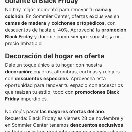
durante el Black Friday
No hay mejor momento para renovar tu
cama y
colchón
. En Sommier Center, ofertas exclusivas en
camas de madera
y
colchones ortopédicos
, con
descuentos de hasta el 40%. Aprovechá la
promoción
Black Friday
y duerme como siempre soñaste, ¡a un
precio imbatible!
Decoración del hogar en oferta
Dale un toque único a tu hogar con nuestra
decoración
: cuadros, alfombras, cortinas y relojers
con
descuentos especiales
. Aprovechá esta
oportunidad para renovar tu espacio con accesorios
que realzan tu estilo, todo con
promociones Black
Friday
imperdibles.
No dejés pasar
las mayores ofertas del año
.
Recuerda: Black Friday es viernes 28 de noviembre y
en Sommier Center tenemos
descuentos exclusivos
en todos nuestros productos para que puedas ahorrar