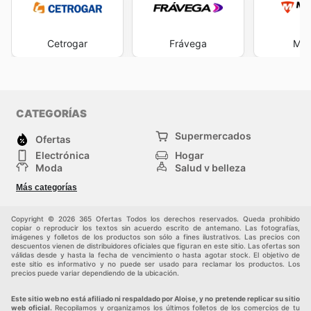
Cetrogar
Frávega
Meg
CATEGORÍAS
Supermercados
Ofertas
Electrónica
Hogar
Moda
Salud y belleza
Jardinería y
Deportes
Más categorías
Construcción
Juegos y Juguetes
Autos y Motos
Otros
Copyright © 2026 365 Ofertas Todos los derechos reservados. Queda prohibido
copiar o reproducir los textos sin acuerdo escrito de antemano. Las fotografías,
imágenes y folletos de los productos son sólo a fines ilustrativos. Las precios con
descuentos vienen de distribuidores oficiales que figuran en este sitio. Las ofertas son
válidas desde y hasta la fecha de vencimiento o hasta agotar stock. El objetivo de
este sitio es informativo y no puede ser usado para reclamar los productos. Los
precios puede variar dependiendo de la ubicación.
Este sitio web no está afiliado ni respaldado por Aloise, y no pretende replicar su sitio
web oficial.
Recopilamos y organizamos los últimos folletos de los comercios de tu