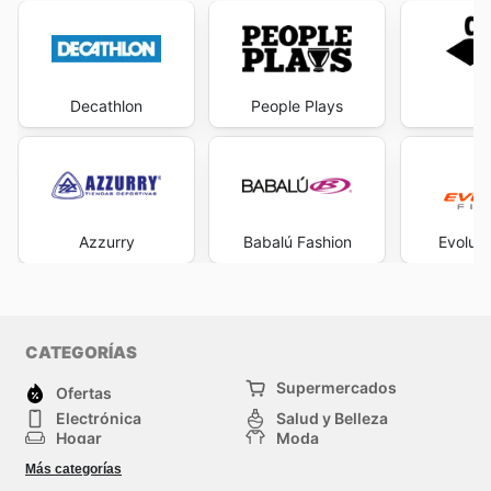
Decathlon
People Plays
A
Azzurry
Babalú Fashion
Evoluti
CATEGORÍAS
Supermercados
Ofertas
Electrónica
Salud y Belleza
Hogar
Moda
Herramientas y jardinería
Deporte
Más categorías
Infancia
Otros