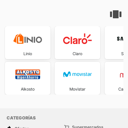
Linio
Claro
Sa
Alkosto
Movistar
Casa
CATEGORÍAS
Supermercados