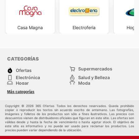
Casa Magna
Electroferia
Hogar
CATEGORÍAS
Supermercados
Ofertas
Electrónica
Salud y Belleza
Hogar
Moda
Herramientas y jardinería
Deporte
Más categorías
Infancia
Otros
Copyright © 2026 365 Ofertas Todos los derechos reservados. Queda prohibido
copiar o reproducir los textos sin acuerdo escrito de antemano. Las fotografías,
imágenes y folletos de los productos son sólo a fines ilustrativos. Las precios con
descuentos vienen de distribuidores oficiales que figuran en este sitio. Las ofertas son
válidas desde y hasta la fecha de vencimiento o hasta agotar stock. El objetivo de
este sitio es informativo y no puede ser usado para reclamar los productos. Los
precios pueden variar dependiendo de la ubicación.