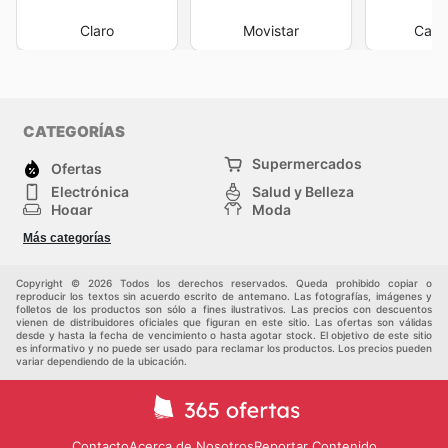
Claro
Movistar
Casa
CATEGORÍAS
Supermercados
Ofertas
Electrónica
Salud y Belleza
Hogar
Moda
Herramientas y jardinería
Deporte
Más categorías
Infancia
Otros
Copyright © 2026 Todos los derechos reservados. Queda prohibido copiar o
reproducir los textos sin acuerdo escrito de antemano. Las fotografías, imágenes y
folletos de los productos son sólo a fines ilustrativos. Las precios con descuentos
vienen de distribuidores oficiales que figuran en este sitio. Las ofertas son válidas
desde y hasta la fecha de vencimiento o hasta agotar stock. El objetivo de este sitio
es informativo y no puede ser usado para reclamar los productos. Los precios pueden
variar dependiendo de la ubicación.
Contacto
Acerca de Nosotros
Reportar Contenido