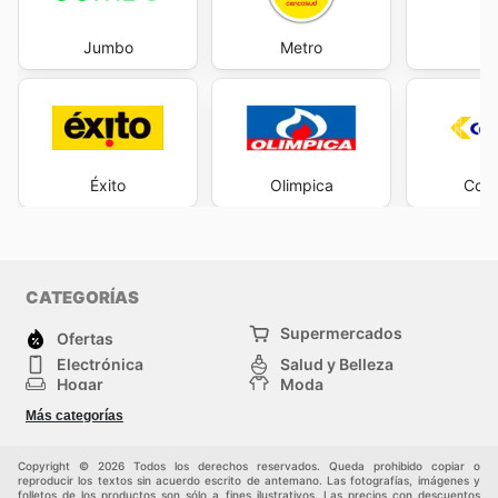
Jumbo
Metro
M
Éxito
Olimpica
Cols
CATEGORÍAS
Supermercados
Ofertas
Electrónica
Salud y Belleza
Hogar
Moda
Herramientas y jardinería
Deporte
Más categorías
Infancia
Otros
Copyright © 2026 Todos los derechos reservados. Queda prohibido copiar o
reproducir los textos sin acuerdo escrito de antemano. Las fotografías, imágenes y
folletos de los productos son sólo a fines ilustrativos. Las precios con descuentos