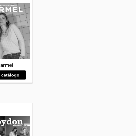
armel
r catálogo