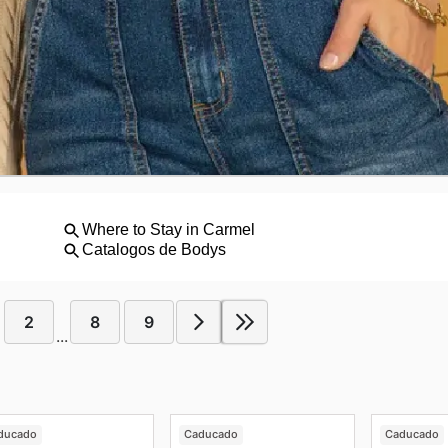
2
8
9
...
ducado
Caducado
Caducado