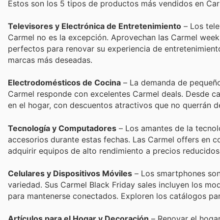
Estos son los 5 tipos de productos más vendidos en Car
Televisores y Electrónica de Entretenimiento
– Los tele
Carmel no es la excepción. Aprovechan las Carmel weekl
perfectos para renovar su experiencia de entretenimiento
marcas más deseadas.
Electrodomésticos de Cocina
– La demanda de pequeños 
Carmel responde con excelentes Carmel deals. Desde cafe
en el hogar, con descuentos atractivos que no querrán d
Tecnología y Computadores
– Los amantes de la tecnolo
accesorios durante estas fechas. Las Carmel offers en 
adquirir equipos de alto rendimiento a precios reducido
Celulares y Dispositivos Móviles
– Los smartphones son u
variedad. Sus Carmel Black Friday sales incluyen los mo
para mantenerse conectados. Exploren los catálogos pa
Artículos para el Hogar y Decoración
– Renovar el hogar