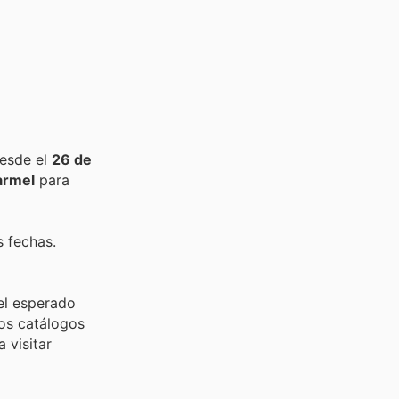
desde el
26 de
armel
para
s fechas.
el esperado
mos catálogos
 visitar