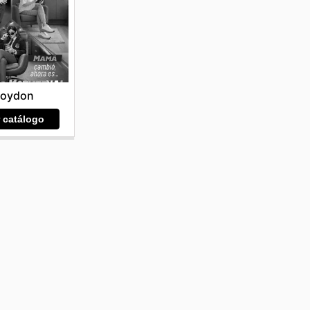
roydon
r catálogo