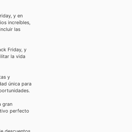
riday, y en
os increíbles,
ncluir las
ck Friday, y
itar la vida
tas y
dad única para
portunidades.
a gran
tivo perfecto
de descuentos,