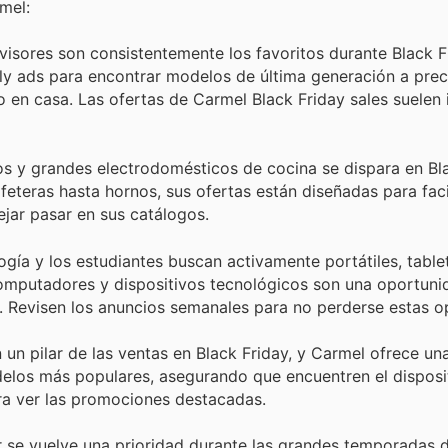
mel:
visores son consistentemente los favoritos durante Black F
y ads para encontrar modelos de última generación a preci
 en casa. Las ofertas de Carmel Black Friday sales suelen i
y grandes electrodomésticos de cocina se dispara en Bla
teras hasta hornos, sus ofertas están diseñadas para facil
ejar pasar en sus catálogos.
gía y los estudiantes buscan activamente portátiles, table
computadores y dispositivos tecnológicos son una oportuni
s. Revisen los anuncios semanales para no perderse estas o
n pilar de las ventas en Black Friday, y Carmel ofrece un
delos más populares, asegurando que encuentren el disposi
ra ver las promociones destacadas.
 se vuelve una prioridad durante las grandes temporadas 