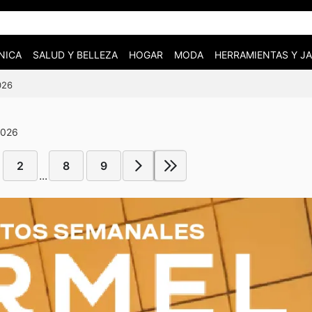
NICA
SALUD Y BELLEZA
HOGAR
MODA
HERRAMIENTAS Y JA
026
2026
2
8
9
...