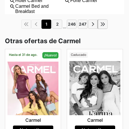
1
2
246
247
...
Otras ofertas de Carmel
Hasta el 31 de ago.
Caducado
¡Nuevo!
Carmel
Carmel