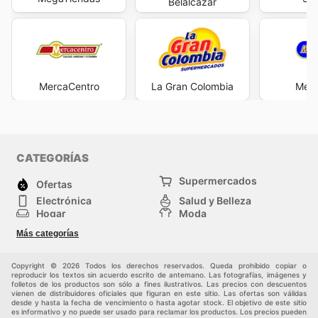
Belalcazar
MercaCentro
La Gran Colombia
Merc
CATEGORÍAS
Supermercados
Ofertas
Electrónica
Salud y Belleza
Hogar
Moda
Herramientas y jardinería
Deporte
Más categorías
Infancia
Otros
Copyright © 2026 Todos los derechos reservados. Queda prohibido copiar o
reproducir los textos sin acuerdo escrito de antemano. Las fotografías, imágenes y
folletos de los productos son sólo a fines ilustrativos. Las precios con descuentos
vienen de distribuidores oficiales que figuran en este sitio. Las ofertas son válidas
desde y hasta la fecha de vencimiento o hasta agotar stock. El objetivo de este sitio
es informativo y no puede ser usado para reclamar los productos. Los precios pueden