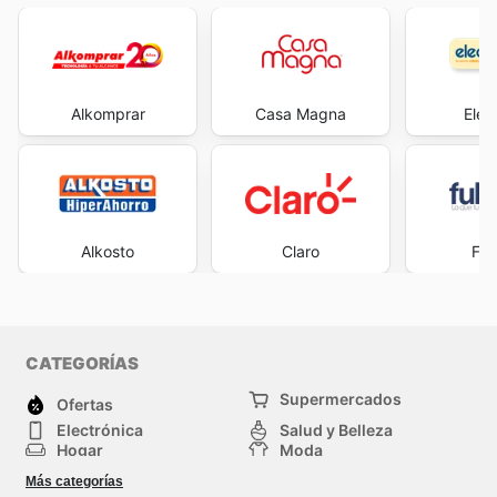
Alkomprar
Casa Magna
Elec
Alkosto
Claro
Ful
CATEGORÍAS
Supermercados
Ofertas
Electrónica
Salud y Belleza
Hogar
Moda
Herramientas y jardinería
Deporte
Más categorías
Infancia
Otros