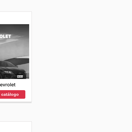
evrolet
r catálogo