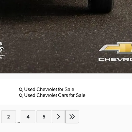
2
4
5
...