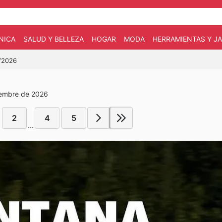
NICA
SALUD Y BELLEZA
HOGAR
MODA
HERRAMIENTAS Y JA
1/2026
iembre de 2026
2
4
5
...