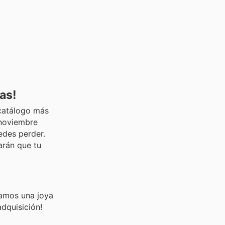
as!
 catálogo más
 noviembre
edes perder.
arán que tu
camos una joya
dquisición!