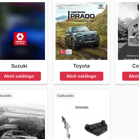
Suzuki
Toyota
Co
Abrir catálogo
Abrir catálogo
Abri
ducado
Caducado