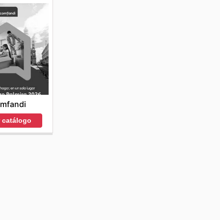
mfandi
r catálogo