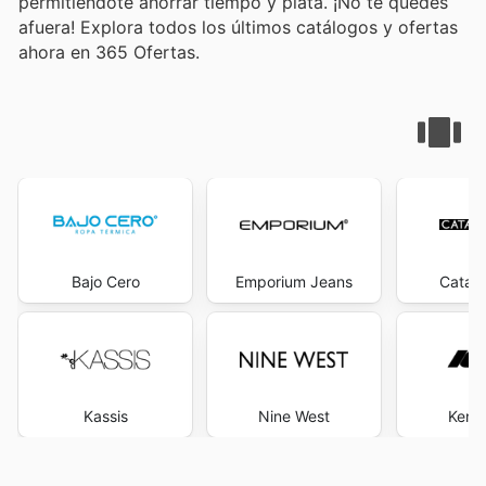
permitiéndote ahorrar tiempo y plata. ¡No te quedes
afuera! Explora todos los últimos catálogos y ofertas
ahora en 365 Ofertas.
Bajo Cero
Emporium Jeans
Catali
Kassis
Nine West
Kenz