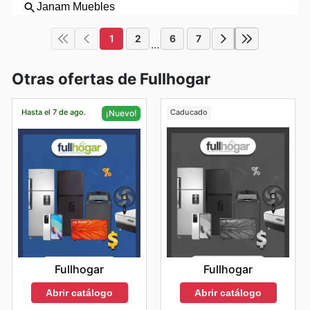
1
2
6
7
...
Otras ofertas de Fullhogar
Hasta el 7 de ago.
Caducado
¡Nuevo!
Fullhogar
Fullhogar
Abrir catálogo
Abrir catálogo