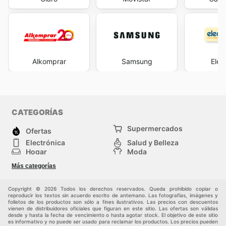
Alkomprar
Samsung
Elec
CATEGORÍAS
Supermercados
Ofertas
Electrónica
Salud y Belleza
Hogar
Moda
Herramientas y jardinería
Deporte
Más categorías
Infancia
Otros
Copyright © 2026 Todos los derechos reservados. Queda prohibido copiar o
reproducir los textos sin acuerdo escrito de antemano. Las fotografías, imágenes y
folletos de los productos son sólo a fines ilustrativos. Las precios con descuentos
vienen de distribuidores oficiales que figuran en este sitio. Las ofertas son válidas
desde y hasta la fecha de vencimiento o hasta agotar stock. El objetivo de este sitio
es informativo y no puede ser usado para reclamar los productos. Los precios pueden