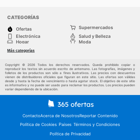
CATEGORÍAS
Supermercados
Ofertas
Electrónica
Salud y Belleza
Hogar
Moda
Herramientas y jardinería
Deporte
Más categorías
Infancia
Otros
Copyright © 2026 Todos los derechos reservados. Queda prohibido copiar o
reproducir los textos sin acuerdo escrito de antemano. Las fotografías, imágenes y
folletos de los productos son sólo a fines ilustrativos. Las precios con descuentos
vienen de distribuidores oficiales que figuran en este sitio. Las ofertas son válidas
desde y hasta la fecha de vencimiento o hasta agotar stock. El objetivo de este sitio
es informativo y no puede ser usado para reclamar los productos. Los precios pueden
variar dependiendo de la ubicación.
Contacto
Acerca de Nosotros
Reportar Contenido
Política de Cookies
Términos y Condiciones
Países
Política de Privacidad