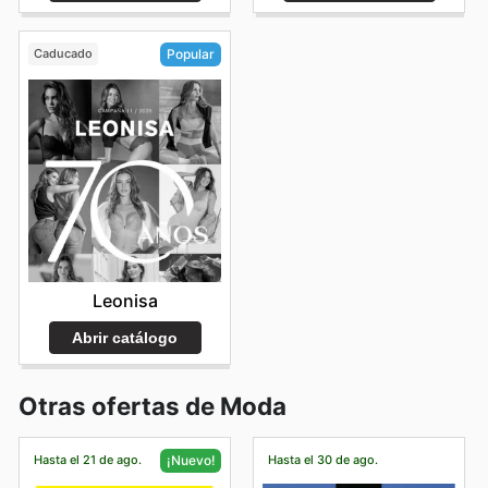
Caducado
Popular
Leonisa
Abrir catálogo
Otras ofertas de Moda
Hasta el 21 de ago.
Hasta el 30 de ago.
¡Nuevo!