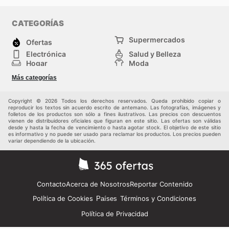
CATEGORÍAS
Supermercados
Ofertas
Electrónica
Salud y Belleza
Hogar
Moda
Herramientas y jardinería
Deporte
Más categorías
Infancia
Otros
Copyright © 2026 Todos los derechos reservados. Queda prohibido copiar o
reproducir los textos sin acuerdo escrito de antemano. Las fotografías, imágenes y
folletos de los productos son sólo a fines ilustrativos. Las precios con descuentos
vienen de distribuidores oficiales que figuran en este sitio. Las ofertas son válidas
desde y hasta la fecha de vencimiento o hasta agotar stock. El objetivo de este sitio
es informativo y no puede ser usado para reclamar los productos. Los precios pueden
variar dependiendo de la ubicación.
Contacto
Acerca de Nosotros
Reportar Contenido
Política de Cookies
Términos y Condiciones
Países
Política de Privacidad