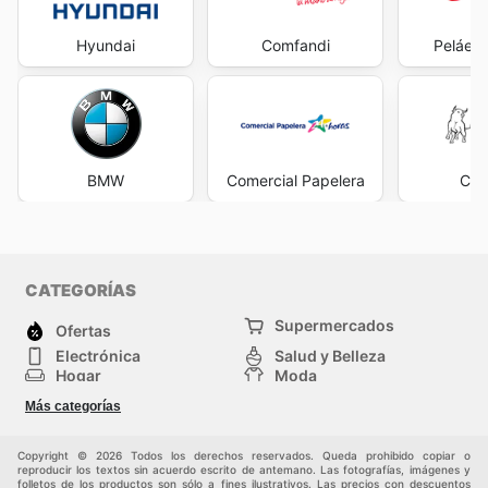
Hyundai
Comfandi
Peláez
BMW
Comercial Papelera
Cas
CATEGORÍAS
Supermercados
Ofertas
Electrónica
Salud y Belleza
Hogar
Moda
Herramientas y jardinería
Deporte
Más categorías
Infancia
Otros
Copyright © 2026 Todos los derechos reservados. Queda prohibido copiar o
reproducir los textos sin acuerdo escrito de antemano. Las fotografías, imágenes y
folletos de los productos son sólo a fines ilustrativos. Las precios con descuentos