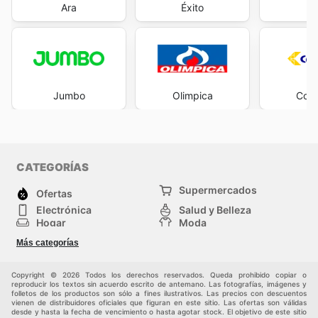
Ara
Éxito
M
Jumbo
Olimpica
Cols
CATEGORÍAS
Supermercados
Ofertas
Electrónica
Salud y Belleza
Hogar
Moda
Herramientas y jardinería
Deporte
Más categorías
Infancia
Otros
Copyright © 2026 Todos los derechos reservados. Queda prohibido copiar o
reproducir los textos sin acuerdo escrito de antemano. Las fotografías, imágenes y
folletos de los productos son sólo a fines ilustrativos. Las precios con descuentos
vienen de distribuidores oficiales que figuran en este sitio. Las ofertas son válidas
desde y hasta la fecha de vencimiento o hasta agotar stock. El objetivo de este sitio