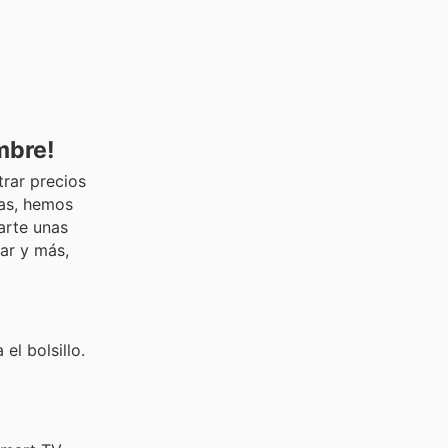
mbre!
rar precios
tas, hemos
arte unas
ar y más,
el bolsillo.