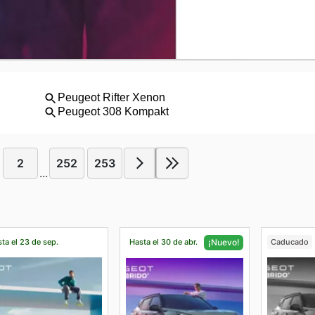
2
252
253
...
ta el 23 de sep.
Hasta el 30 de abr.
Caducado
¡Nuevo!