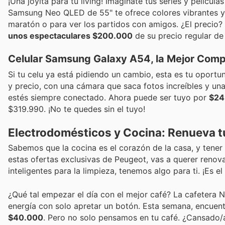
¡Una joyita para tu living! Imaginate tus series y pelícu
Samsung Neo QLED de 55" te ofrece colores vibrantes y 
maratón o para ver los partidos con amigos. ¿El precio?
unos espectaculares $200.000
de su precio regular de
Celular Samsung Galaxy A54, la Mejor Compa
Si tu celu ya está pidiendo un cambio, esta es tu oportu
y precio, con una cámara que saca fotos increíbles y un
estés siempre conectado. Ahora puede ser tuyo por
$24
$319.990. ¡No te quedes sin el tuyo!
Electrodomésticos y Cocina: Renueva 
Sabemos que la cocina es el corazón de la casa, y tene
estas ofertas exclusivas de Peugeot, vas a querer reno
inteligentes para la limpieza, tenemos algo para ti. ¡Es
¿Qué tal empezar el día con el mejor café? La cafetera 
energía con solo apretar un botón. Esta semana, encue
$40.000
. Pero no solo pensamos en tu café. ¿Cansado/