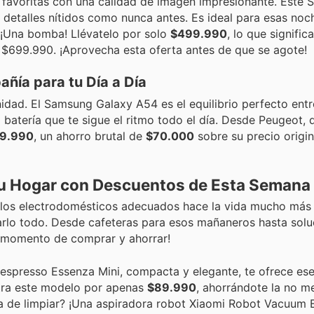
las favoritas con una calidad de imagen impresionante. Este
detalles nítidos como nunca antes. Es ideal para esas noc
 ¡Una bomba! Llévatelo por solo
$499.990
, lo que signifi
 $699.990. ¡Aprovecha esta oferta antes de que se agote!
ñía para tu Día a Día
nidad. El Samsung Galaxy A54 es el equilibrio perfecto ent
a batería que te sigue el ritmo todo el día. Desde Peugeot
9.990
, un ahorro brutal de
$70.000
sobre su precio origin
tu Hogar con Descuentos de Esta Semana
r los electrodomésticos adecuados hace la vida mucho más 
varlo todo. Desde cafeteras para esos mañaneros hasta solu
 el momento de comprar y ahorrar!
Nespresso Essenza Mini, compacta y elegante, te ofrece es
ntra este modelo por apenas
$89.990
, ahorrándote la no 
a de limpiar? ¡Una aspiradora robot Xiaomi Robot Vacuum E