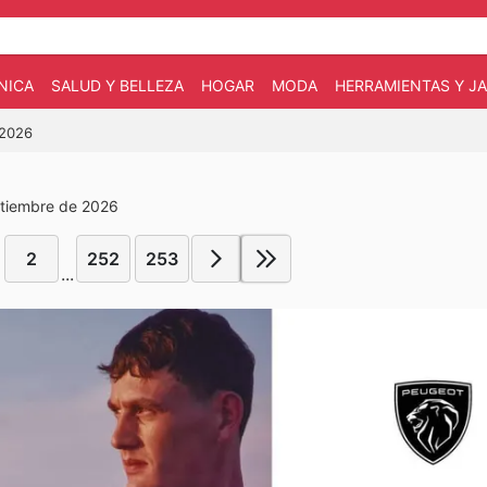
NICA
SALUD Y BELLEZA
HOGAR
MODA
HERRAMIENTAS Y JA
/2026
ptiembre de 2026
2
252
253
...