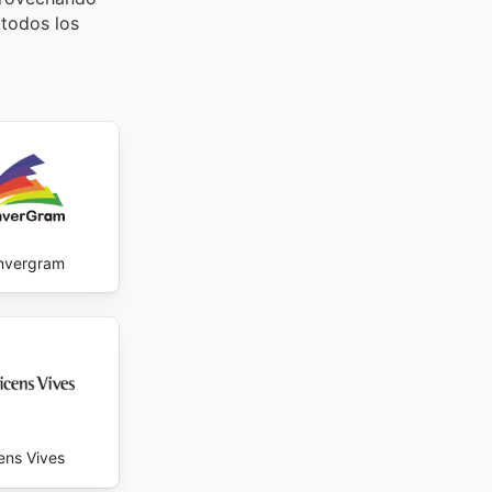
 todos los
nvergram
ens Vives