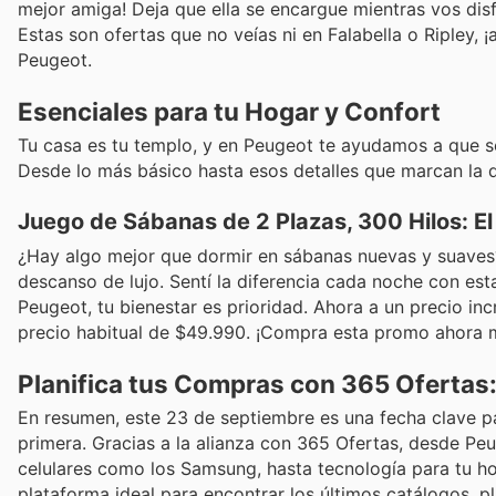
mejor amiga! Deja que ella se encargue mientras vos dis
Estas son ofertas que no veías ni en Falabella o Ripley, 
Peugeot.
Esenciales para tu Hogar y Confort
Tu casa es tu templo, y en Peugeot te ayudamos a que s
Desde lo más básico hasta esos detalles que marcan la d
Juego de Sábanas de 2 Plazas, 300 Hilos: E
¿Hay algo mejor que dormir en sábanas nuevas y suaves?
descanso de lujo. Sentí la diferencia cada noche con e
Peugeot, tu bienestar es prioridad. Ahora a un precio inc
precio habitual de $49.990. ¡Compra esta promo ahora m
Planifica tus Compras con 365 Ofertas:
En resumen, este 23 de septiembre es una fecha clave p
primera. Gracias a la alianza con 365 Ofertas, desde Pe
celulares como los Samsung, hasta tecnología para tu hog
plataforma ideal para encontrar los últimos catálogos, 