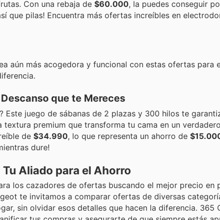
frutas. Con una rebaja de
$60.000
, la puedes conseguir p
¡así que pilas! Encuentra más ofertas increíbles en electrod
ea aún más acogedora y funcional con estas ofertas para e
iferencia.
l Descanso que te Mereces
 Este juego de sábanas de 2 plazas y 300 hilos te garanti
sta textura premium que transforma tu cama en un verdader
reíble de
$34.990
, lo que representa un ahorro de
$15.00
ientras dure!
 Tu Aliado para el Ahorro
ara los cazadores de ofertas buscando el mejor precio en
ugeot te invitamos a comparar ofertas de diversas categorí
ar, sin olvidar esos detalles que hacen la diferencia. 365 
planificar tus compras y asegurarte de que siempre estás 