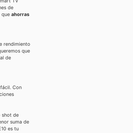
 Smart TV
hes de
ca que
ahorras
re rendimiento
, queremos que
al de
fácil. Con
ciones
e shot de
menor suma de
10 es tu