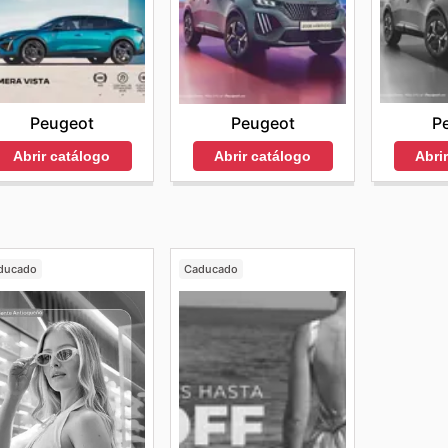
Peugeot
P
Peugeot
Abrir catálogo
Abri
Abrir catálogo
ducado
Caducado