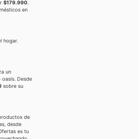
or
$179.990
.
omésticos en
l hogar.
za un
o oasis. Desde
0
sobre su
 productos de
as, desde
Ofertas es tu
aprovechando