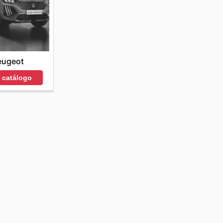
eugeot
r catálogo