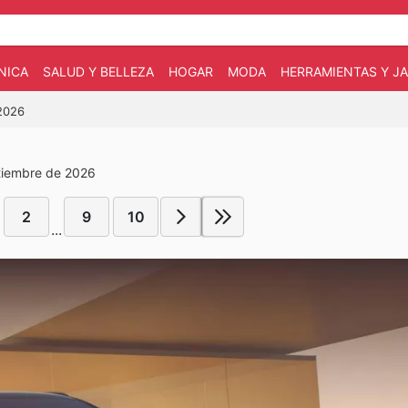
NICA
SALUD Y BELLEZA
HOGAR
MODA
HERRAMIENTAS Y JA
/2026
ptiembre de 2026
2
9
10
...