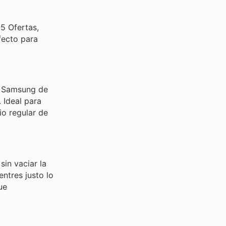
5 Ofertas,
fecto para
TV Samsung de
 Ideal para
io regular de
sin vaciar la
ntres justo lo
ue