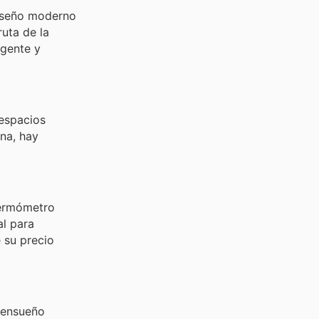
diseño moderno
ruta de la
igente y
 espacios
na, hay
termómetro
al para
 su precio
 ensueño