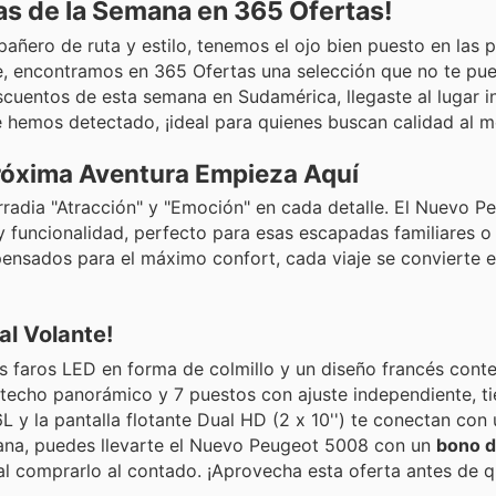
as de la Semana en 365 Ofertas!
añero de ruta y estilo, tenemos el ojo bien puesto en las
e, encontramos en 365 Ofertas una selección que no te pue
cuentos de esta semana en Sudamérica, llegaste al lugar i
hemos detectado, ¡ideal para quienes buscan calidad al me
Próxima Aventura Empieza Aquí
rradia "Atracción" y "Emoción" en cada detalle. El Nuevo 
funcionalidad, perfecto para esas escapadas familiares o e
 pensados para el máximo confort, cada viaje se convierte 
l Volante!
us faros LED en forma de colmillo y un diseño francés con
techo panorámico y 7 puestos con ajuste independiente, t
6L y la pantalla flotante Dual HD (2 x 10'') te conectan con
semana, puedes llevarte el Nuevo Peugeot 5008 con un
bono d
l comprarlo al contado. ¡Aprovecha esta oferta antes de q