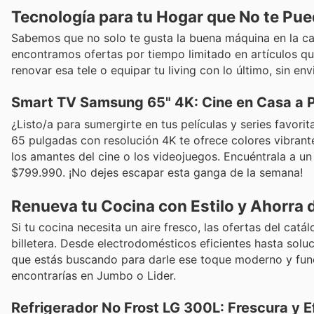
Tecnología para tu Hogar que No te Pu
Sabemos que no solo te gusta la buena máquina en la car
encontramos ofertas por tiempo limitado en artículos qu
renovar esa tele o equipar tu living con lo último, sin en
Smart TV Samsung 65" 4K: Cine en Casa a 
¿Listo/a para sumergirte en tus películas y series favo
65 pulgadas con resolución 4K te ofrece colores vibrantes
los amantes del cine o los videojuegos. Encuéntrala a un
$799.990. ¡No dejes escapar esta ganga de la semana!
Renueva tu Cocina con Estilo y Ahorra 
Si tu cocina necesita un aire fresco, las ofertas del cat
billetera. Desde electrodomésticos eficientes hasta solu
que estás buscando para darle ese toque moderno y func
encontrarías en Jumbo o Lider.
Refrigerador No Frost LG 300L: Frescura y E