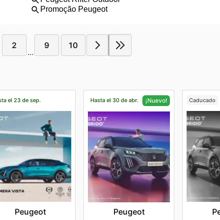
2
9
10
...
ta el 23 de sep.
Hasta el 30 de abr.
Caducado
¡Nuevo!
Peugeot
P
Peugeot