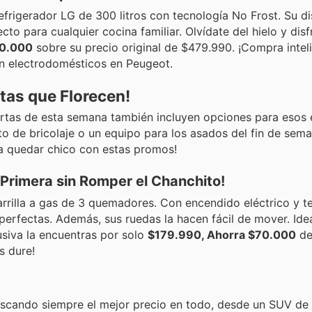
efrigerador LG de 300 litros con tecnología No Frost. Su 
cto para cualquier cocina familiar. Olvídate del hielo y disf
30.000
sobre su precio original de $479.990. ¡Compra intel
en electrodomésticos en Peugeot.
rtas que Florecen!
ofertas de esta semana también incluyen opciones para esos
to de bricolaje o un equipo para los asados del fin de sema
a quedar chico con estas promos!
 Primera sin Romper el Chanchito!
 parrilla a gas de 3 quemadores. Con encendido eléctrico y 
 perfectas. Además, sus ruedas la hacen fácil de mover. Ide
siva la encuentras por solo
$179.990, Ahorra $70.000
de
s dure!
scando siempre el mejor precio en todo, desde un SUV de