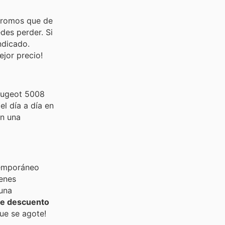
 promos que de
des perder. Si
ndicado.
jor precio!
Peugeot 5008
l día a día en
en una
temporáneo
ienes
 una
e descuento
ue se agote!