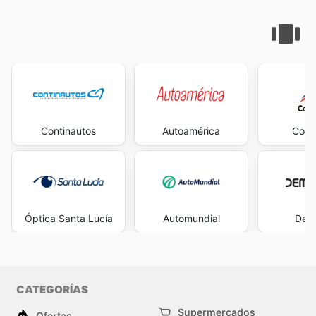
Continautos
Autoamérica
Conv
Óptica Santa Lucía
Automundial
Dem
CATEGORÍAS
Supermercados
Ofertas