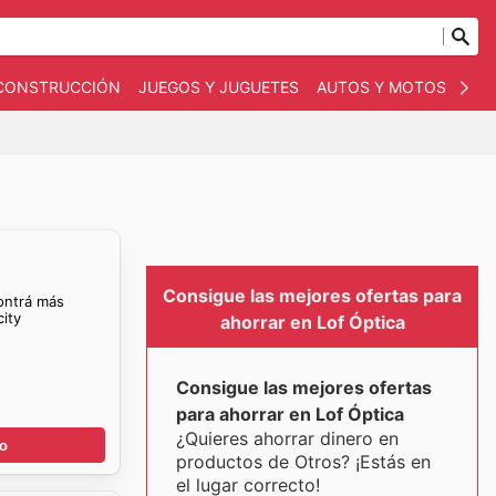
 CONSTRUCCIÓN
JUEGOS Y JUGUETES
AUTOS Y MOTOS
OT
Consigue las mejores ofertas para
ontrá más
ity
ahorrar en Lof Óptica
Consigue las mejores ofertas
para ahorrar en Lof Óptica
¿Quieres ahorrar dinero en
go
productos de Otros? ¡Estás en
el lugar correcto!