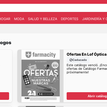
HOGAR
MODA
SALUD Y BELLEZA
DEPORTES
JARDINERÍA Y
logos
Ofertas En Lof Óptica
Caducado
s
Este catálogo venció. ¡Enc
ofertas de Catálogo Farmac
próximamente!
Abrir catálo