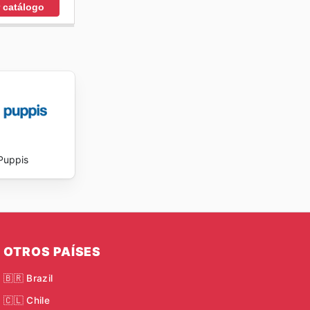
r catálogo
Puppis
OTROS PAÍSES
🇧🇷 Brazil
🇨🇱 Chile