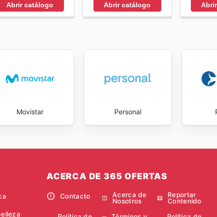
Abrir catálogo
Abri
Abrir catálogo
Movistar
Personal
ACERCA DE 365 OFERTAS
Acerca de
Reportar
ca
Contacto
Nosotros
Contenido
belleza
Política de
Términos y
Política de