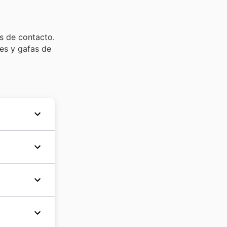
s de contacto.
res y gafas de
 para la
ntos
olletos
ventas de
ros
d
y
Año
online
Monday
.