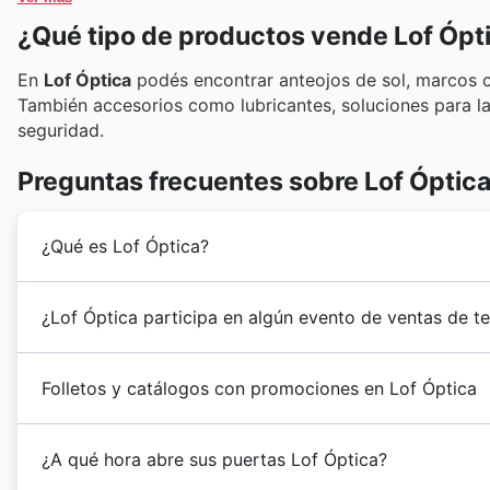
¿Qué tipo de productos vende Lof Ópt
En
Lof Óptica
podés encontrar anteojos de sol, marcos c
También accesorios como lubricantes, soluciones para la 
seguridad.
Preguntas frecuentes sobre Lof Óptic
¿Qué es Lof Óptica?
Lof Óptica
es una firma presente en el mercado de la 
¿Lof Óptica participa en algún evento de ventas de 
vista y posicionarse como representante de las mejor
Sí, Lof Óptica participa activamente en las principale
Folletos y catálogos con promociones en Lof Óptica
semanales
. Aunque no podemos anticipar todas las p
con
cupones
especiales para fechas clave como el Dí
Lof Óptica
es una cadena de tiendas que comercializ
fin de año como las rebajas de verano, las de invierno
¿A qué hora abre sus puertas Lof Óptica?
artículos y accesorios para la vista. En Argentina o
Nuevo
. Además, suelen adherirse a eventos de relev