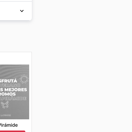
rmente
e ir a la
y durante
 el país,
Pago y
Pirámide