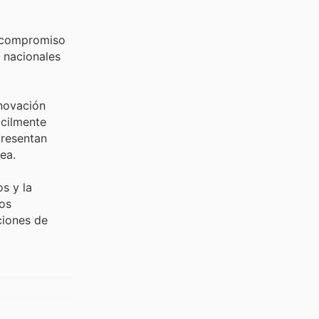
e compromiso
 nacionales
novación
ácilmente
presentan
ea.
s y la
los
ciones de