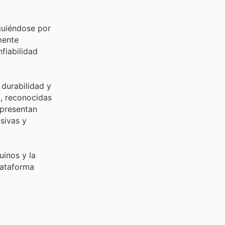
guiéndose por
mente
fiabilidad
 durabilidad y
, reconocidas
 presentan
sivas y
inos y la
lataforma