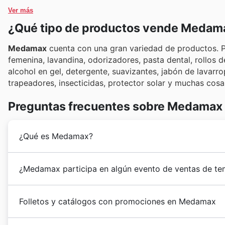
Ver más
¿Qué tipo de productos vende Medam
Medamax
cuenta con una gran variedad de productos. 
femenina, lavandina, odorizadores, pasta dental, rollos 
alcohol en gel, detergente, suavizantes, jabón de lavarr
trapeadores, insecticidas, protector solar y muchas cos
Preguntas frecuentes sobre Medamax
¿Qué es Medamax?
Medamax
comenzó en 1971 como una tienda mayorista 
¿Medamax participa en algún evento de ventas de te
expandió, llegando a Salta, Rosario, Entre Ríos, la C
Provincia de Buenos Aires.
Sí, Medamax participa activamente en importantes eve
La calidad de sus productos, excelentes ofertas y alte
Folletos y catálogos con promociones en Medamax
descuentos y ofertas imperdibles en folletos y cat
Medamax
como la mejor alternativa para pequeñas e
de
Navidad
,
Año Nuevo
, y las promociones de
Black 
ofertas competitivas. Gracias a esto, hoy
Medamax
e