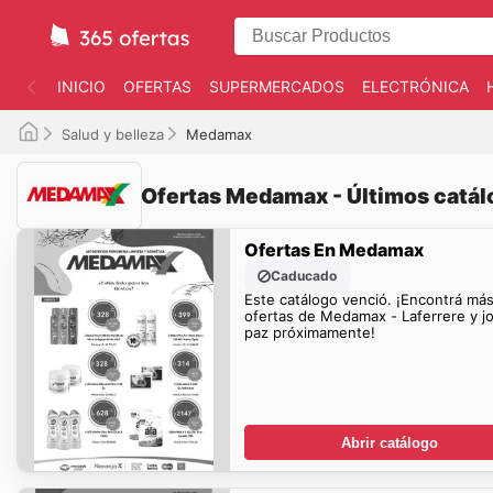
INICIO
OFERTAS
SUPERMERCADOS
ELECTRÓNICA
Salud y belleza
Medamax
Ofertas Medamax - Últimos catál
Ofertas En Medamax
Caducado
Este catálogo venció. ¡Encontrá má
ofertas de Medamax - Laferrere y jo
paz próximamente!
Abrir catálogo