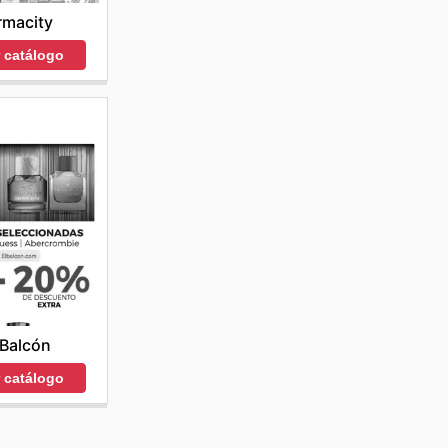
rmacity
r catálogo
 Balcón
r catálogo