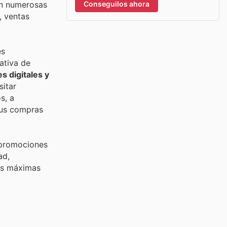
Conseguilos ahora
án numerosas
, ventas
es
ativa de
s digitales y
sitar
s, a
sus compras
 promociones
ad,
sus máximas