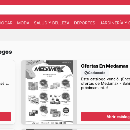
HOGAR
MODA
SALUD Y BELLEZA
DEPORTES
JARDINERÍA Y
ogos
Ofertas En Medamax
Caducado
s
Este catálogo venció. ¡Enc
sé c.
ofertas de Medamax - Bahí
próximamente!
Abrir catálo