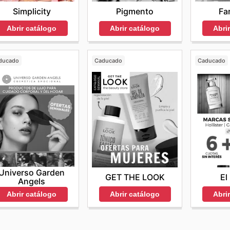
Simplicity
Fa
Pigmento
Abrir catálogo
Abri
Abrir catálogo
ducado
Caducado
Caducado
Universo Garden
GET THE LOOK
El
Angels
Abrir catálogo
Abri
Abrir catálogo