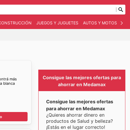
 CONSTRUCCIÓN
JUEGOS Y JUGUETES
AUTOS Y MOTOS
OT
Consigue las mejores ofertas para
ontrá más
a blanca
ahorrar en Medamax
Consigue las mejores ofertas
para ahorrar en Medamax
¿Quieres ahorrar dinero en
go
productos de Salud y belleza?
¡Estás en el lugar correcto!