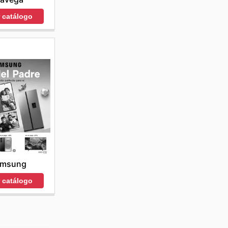
r catálogo
amsung
r catálogo