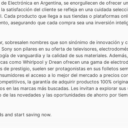
de Electrónica en Argentina, se enorgullecen de ofrecer u
 satisfacción del cliente se refleja en una cuidada selecc
. Cada producto que llega a sus tiendas o plataformas onl
iento, asegurando que cada compra sea una inversión inteli
r, sobresalen nombres que son sinónimo de innovación y c
ony son pilares en su oferta de televisores, electrodomés
logía de vanguardia y la calidad de sus materiales. Además
marcas como Whirlpool y Drean ofrecen una gama de electr
 de prestigio, suelen ser protagonistas en sus folletos se
onsumidores el acceso a lo mejor del mercado a precios co
petitivos, la garantía de adquirir productos 100% original
os en las marcas más buscadas. Les invitan a explorar sus 
o de las novedades y las oportunidades de ahorro por tiem
ds and start saving now.