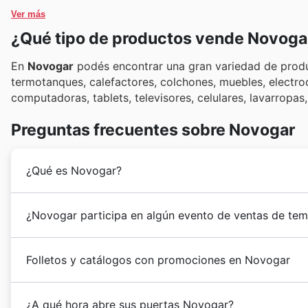
Ver más
¿Qué tipo de productos vende Novoga
En
Novogar
podés encontrar una gran variedad de produc
termotanques, calefactores, colchones, muebles, electrod
computadoras, tablets, televisores, celulares, lavarropa
Preguntas frecuentes sobre Novogar
¿Qué es Novogar?
Novogar
nació en Rosario en 1970. En la actualidad l
¿Novogar participa en algún evento de ventas de tem
preferidas de la zona
Sí, Novogar participa activamente en
ventas de temp
Folletos y catálogos con promociones en Novogar
publicamos. Podrás encontrar ofertas especiales para 
verano, las promociones de Vuelta a Clases, el Día de
Novogar
es una cadena de tiendas especializada en
e
New Year
. Además, mantente atento a las oportunid
¿A qué hora abre sus puertas Novogar?