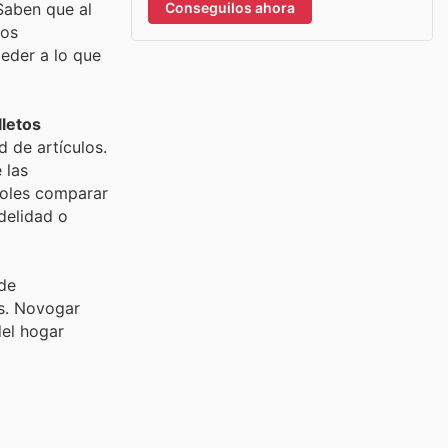
Conseguilos ahora
Saben que al
ios
eder a lo que
lletos
 de artículos.
 las
doles comparar
delidad o
 de
as. Novogar
del hogar