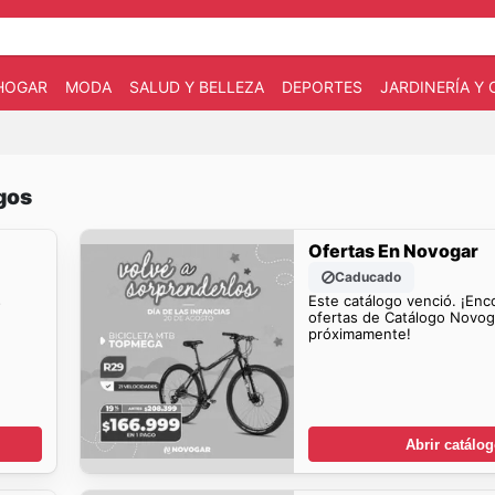
HOGAR
MODA
SALUD Y BELLEZA
DEPORTES
JARDINERÍA Y
gos
Ofertas En Novogar
Caducado
s
Este catálogo venció. ¡Enc
ofertas de Catálogo Novog
próximamente!
Abrir catálo