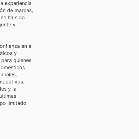
na experiencia
ión de marcas,
ine ha sido
gente y
onfianza en el
ticos y
, para quienes
odomésticos
manales,
mpetitivos.
es y la
últimas
po limitado