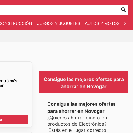
 CONSTRUCCIÓN
JUEGOS Y JUGUETES
AUTOS Y MOTOS
OT
Consigue las mejores ofertas para
ontrá más
ar
ahorrar en Novogar
Consigue las mejores ofertas
para ahorrar en Novogar
¿Quieres ahorrar dinero en
go
productos de Electrónica?
¡Estás en el lugar correcto!