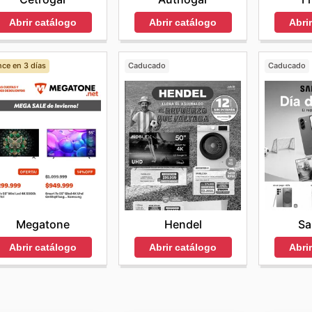
Abrir catálogo
Abrir catálogo
Abri
ce en 3 días
Caducado
Caducado
Megatone
Hendel
S
Abrir catálogo
Abrir catálogo
Abri