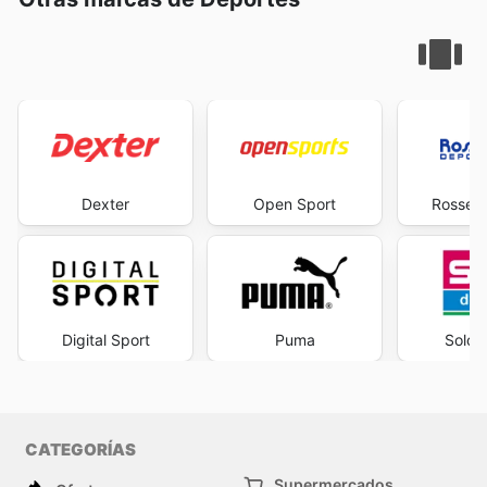
Dexter
Open Sport
Rossett
Digital Sport
Puma
Solo 
CATEGORÍAS
Supermercados