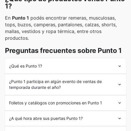
1?
En
Punto 1
podés encontrar remeras, musculosas,
tops, buzos, camperas, pantalones, calzas, shorts,
mallas, vestidos y ropa térmica, entre otros
productos.
Preguntas frecuentes sobre Punto 1
¿Qué es Punto 1?
Punto 1
se creó en Argentina. En el presente marca
¿Punto 1 participa en algún evento de ventas de
tendencia en el segmento de la indumentaria deportiva
temporada durante el año?
por el uso de materiales de calidad y tecnologías de
vanguardia valoradas por su durabilidad, elasticidad,
Sí, Punto 1 participa activamente en
ventas de
fácil lavado y secado rápido.
Folletos y catálogos con promociones en Punto 1
temporada y ofertas exclusivas
a lo largo del año. Al
navegar por nuestros
folletos semanales y catálogos
Punto 1
es una marca nacional especializada en
disponibles en nuestro sitio, podrás anticiparte a
¿A qué hora abre sus puertas Punto 1?
indumentaria
deportiva
. En Argentina opera locales
eventos como las
liquidaciones de Primavera y
propios, un mercado online y además realiza ventas al
Verano
, los descuentos de
vuelta al colegio
, las rebajas
Cada local
Punto 1
, o las tiendas multimarca