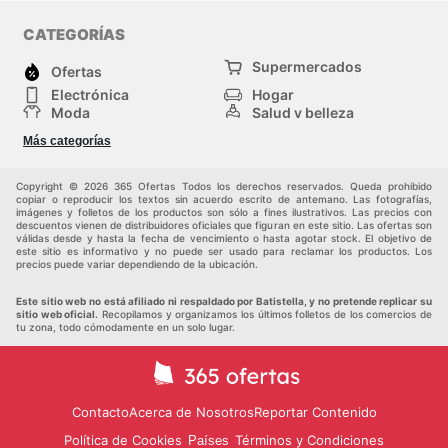
CATEGORÍAS
Supermercados
Ofertas
Electrónica
Hogar
Moda
Salud y belleza
Jardinería y
Deportes
Más categorías
Construcción
Juegos y Juguetes
Autos y Motos
Otros
Copyright © 2026 365 Ofertas Todos los derechos reservados. Queda prohibido
copiar o reproducir los textos sin acuerdo escrito de antemano. Las fotografías,
imágenes y folletos de los productos son sólo a fines ilustrativos. Las precios con
descuentos vienen de distribuidores oficiales que figuran en este sitio. Las ofertas son
válidas desde y hasta la fecha de vencimiento o hasta agotar stock. El objetivo de
este sitio es informativo y no puede ser usado para reclamar los productos. Los
precios puede variar dependiendo de la ubicación.
Este sitio web no está afiliado ni respaldado por Batistella, y no pretende replicar su
sitio web oficial.
Recopilamos y organizamos los últimos folletos de los comercios de
tu zona, todo cómodamente en un solo lugar.
Contacto
Acerca de Nosotros
Reportar Contenido
Política de Cookies
Términos y Condiciones
Países