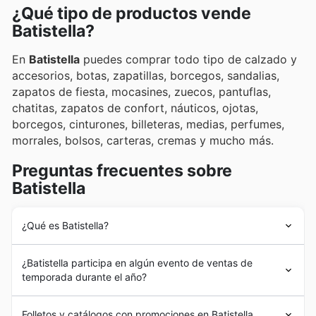
¿Qué tipo de productos vende
Batistella?
En
Batistella
puedes comprar todo tipo de calzado y
accesorios, botas, zapatillas, borcegos, sandalias,
zapatos de fiesta, mocasines, zuecos, pantuflas,
chatitas, zapatos de confort, náuticos, ojotas,
borcegos, cinturones, billeteras, medias, perfumes,
morrales, bolsos, carteras, cremas y mucho más.
Preguntas frecuentes sobre
Batistella
¿Qué es Batistella?
Humberto
Batistella
abrió su tienda de calzado en
¿Batistella participa en algún evento de ventas de
Córdoba en 1945 con la visión de traer calzado de
temporada durante el año?
calidad a precios accesibles al público regional. Gracias
a sus valores de trabajo duro e innovación y su trato
Sí, Batistella participa activamente en
ventas de
personalizado con los clientes la compañía creció hasta
Folletos y catálogos con promociones en Batistella