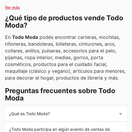
limitado en sus marcas favoritas.
Ver más
¿Qué tipo de productos vende Todo
Moda?
En
Todo Moda
podés encontrar carteras, mochilas,
riñoneras, bandoleras, billeteras, cinturones, aros,
collares, anillos, pulseras, accesorios para el pelo,
pijamas, ropa interior, medias, gorros, porta
cosméticos, productos para el cuidado facial,
maquillaje (clásico y vegano), artículos para menores,
para decorar el hogar, productos de librería y más.
Preguntas frecuentes sobre Todo
Moda
¿Qué es Todo Moda?
Todo Moda
nació en 1995 en Argentina con la apertura
¿Todo Moda participa en algún evento de ventas de
de la primera tienda física. Con el correr del tiempo, lo