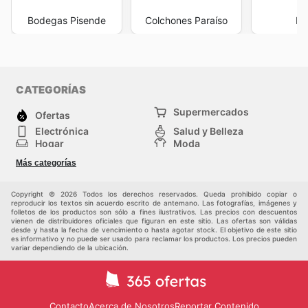
Bodegas Pisende
Colchones Paraíso
In
CATEGORÍAS
Supermercados
Ofertas
Electrónica
Salud y Belleza
Hogar
Moda
Herramientas y jardinería
Deporte
Más categorías
Infancia
Otros
Copyright © 2026 Todos los derechos reservados. Queda prohibido copiar o
reproducir los textos sin acuerdo escrito de antemano. Las fotografías, imágenes y
folletos de los productos son sólo a fines ilustrativos. Las precios con descuentos
vienen de distribuidores oficiales que figuran en este sitio. Las ofertas son válidas
desde y hasta la fecha de vencimiento o hasta agotar stock. El objetivo de este sitio
es informativo y no puede ser usado para reclamar los productos. Los precios pueden
variar dependiendo de la ubicación.
Contacto
Acerca de Nosotros
Reportar Contenido