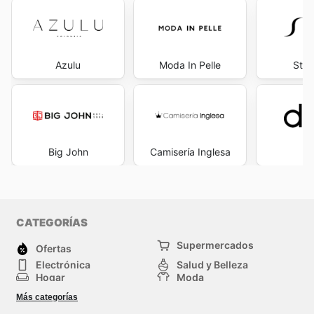
Azulu
Moda In Pelle
Stop
Big John
Camisería Inglesa
d
CATEGORÍAS
Supermercados
Ofertas
Electrónica
Salud y Belleza
Hogar
Moda
Herramientas y jardinería
Deporte
Más categorías
Infancia
Otros